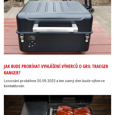
JAK BUDE PROBÍHAT VYHLÁŠENÍ VÝHERCŮ O GRIL TRAEGER
RANGER?
Losování proběhne 30.09.2025 a ten samý den bude výherce
kontaktován.