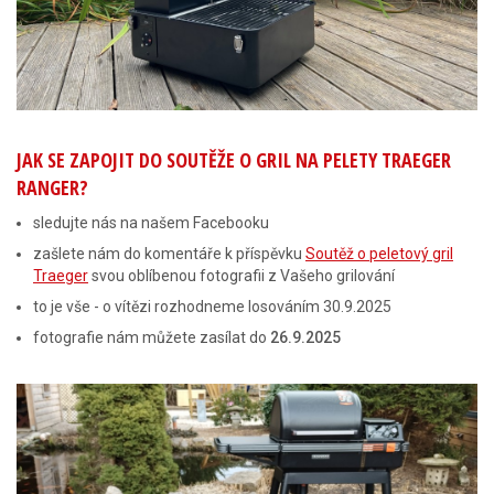
JAK SE ZAPOJIT DO SOUTĚŽE O GRIL NA PELETY TRAEGER
RANGER?
sledujte nás na našem Facebooku
zašlete nám do komentáře k příspěvku
Soutěž o peletový gril
Traeger
svou oblíbenou fotografii z Vašeho grilování
to je vše - o vítězi rozhodneme losováním 30.9.2025
fotografie nám můžete zasílat do
26.9.2025