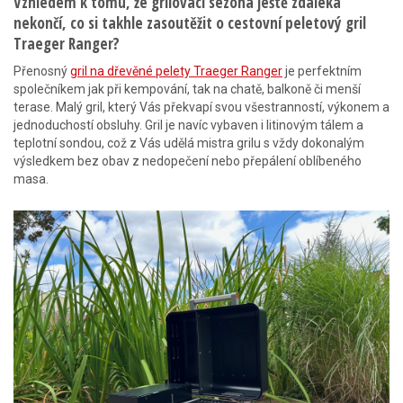
Vzhledem k tomu, že grilovací sezóna ještě zdaleka
nekončí, co si takhle zasoutěžit o cestovní peletový gril
Traeger Ranger?
Přenosný
gril na dřevěné pelety Traeger Ranger
je perfektním
společníkem jak při kempování, tak na chatě, balkoně či menší
terase. Malý gril, který Vás překvapí svou všestranností, výkonem a
jednoduchostí obsluhy. Gril je navíc vybaven i litinovým tálem a
teplotní sondou, což z Vás udělá mistra grilu s vždy dokonalým
výsledkem bez obav z nedopečení nebo přepálení oblíbeného
masa.