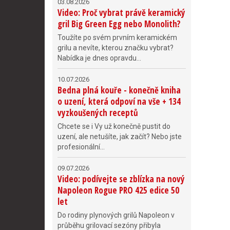
03.08.2026
Video: Proč vybrat právě keramický
gril Big Green Egg nebo Monolith?
Toužíte po svém prvním keramickém
grilu a nevíte, kterou značku vybrat?
Nabídka je dnes opravdu...
10.07.2026
Bedna plná kouře - konečně kniha
o uzení, která odpoví na vše + 134
vyzkoušených receptů
Chcete se i Vy už konečně pustit do
uzení, ale netušíte, jak začít? Nebo jste
profesionální...
09.07.2026
Video: podívejte se zblízka na nový
Napoleon Rogue PRO 425 edice 50
let
Do rodiny plynových grilů Napoleon v
průběhu grilovací sezóny přibyla