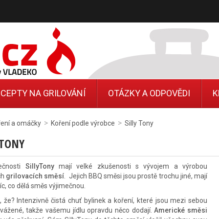
CEPTY NA GRILOVÁNÍ
OTÁZKY A ODPOVĚDI
K
>
>
ření a omáčky
Koření podle výrobce
Silly Tony
 TONY
ečnosti
SillyTony
mají velké zkušenosti s vývojem a výrobou
ch
grilovacích směsí
. Jejich BBQ směsi jsou prostě trochu jiné, mají
íc, co dělá směs výjimečnou.
, že? Intenzivně čistá chuť bylinek a koření, které jsou mezi sebou
vážené, takže vašemu jídlu opravdu něco dodají.
Americké směsi