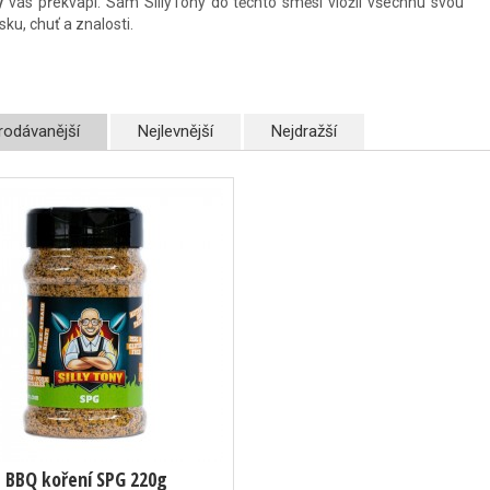
y
vás překvapí. Sám SillyTony do těchto směsí vložil všechnu svou
sku, chuť a znalosti.
rodávanější
Nejlevnější
Nejdražší
BBQ koření SPG 220g