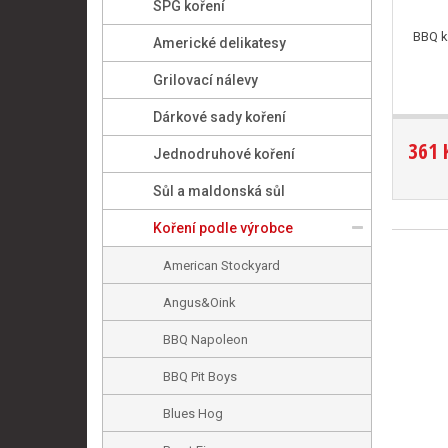
SPG koření
BBQ k
Americké delikatesy
Grilovací nálevy
Dárkové sady koření
361 
Jednodruhové koření
Sůl a maldonská sůl
Koření podle výrobce
American Stockyard
Angus&Oink
BBQ Napoleon
BBQ Pit Boys
Blues Hog