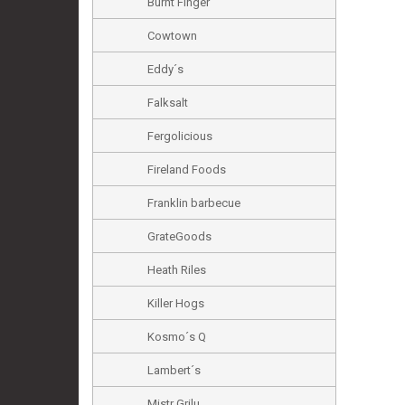
Burnt Finger
Cowtown
Eddy´s
Falksalt
Fergolicious
Fireland Foods
Franklin barbecue
GrateGoods
Heath Riles
Killer Hogs
Kosmo´s Q
Lambert´s
Mistr Grilu