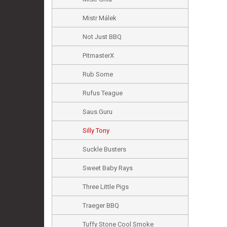
Mistr Málek
Not Just BBQ
PitmasterX
Rub Some
Rufus Teague
Saus.Guru
Silly Tony
Suckle Busters
Sweet Baby Rays
Three Little Pigs
Traeger BBQ
Tuffy Stone Cool Smoke