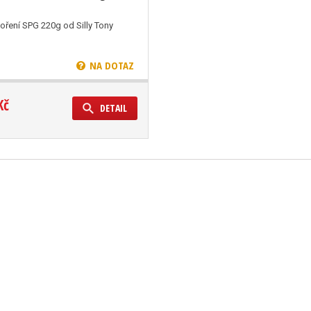
oření SPG 220g od Silly Tony
NA DOTAZ
Kč
DETAIL