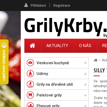
|
Přihlášení
Registrace
AKTUALITY
O NÁS
RE
>
Ko
Venkovní kuchyně
SILLY
Udírny
Ve spol
Grily na dřevěné uhlí
lahodný
něco nav
Peletové grily
Znáte to
dobře vy
Plynové grily