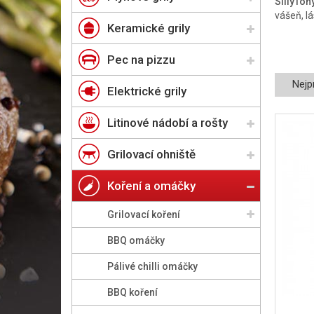
SillyTon
vášeň, lá
Keramické grily
Pec na pizzu
Nejp
Elektrické grily
Litinové nádobí a rošty
Grilovací ohniště
Koření a omáčky
Grilovací koření
BBQ omáčky
Pálivé chilli omáčky
BBQ koření