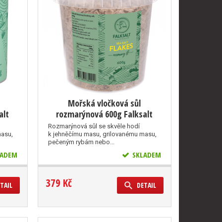
Mořská vločková sůl
alt
rozmarýnová 600g Falksalt
Rozmarýnová sůl se skvěle hodí
masu,
k jehněčímu masu, grilovanému masu,
pečeným rybám nebo...
ADEM
SKLADEM
379 Kč
TAIL
DETAIL