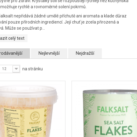
ytné pro zdraví. Krystalky soli se rozpouštějí rychleji než kuchyňská
 umožňuje rychlé a rovnoměrné solení pokrmů.
alksalt nepřidává žádné umělé příchutě ani aromata a klade důraz
ání pouze přírodních ingrediencí. Její chuť je zcela přirozená a
á. Může se používat p...
azit celý text
rodávanější
Nejlevnější
Nejdražší
na stránku
12