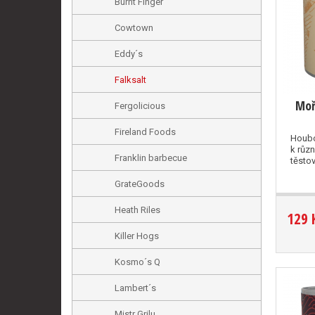
Burnt Finger
Cowtown
Eddy´s
Falksalt
Moř
Fergolicious
Fireland Foods
Houbo
k různ
Franklin barbecue
těstovi
GrateGoods
Heath Riles
129 
Killer Hogs
Kosmo´s Q
Lambert´s
Mistr Grilu