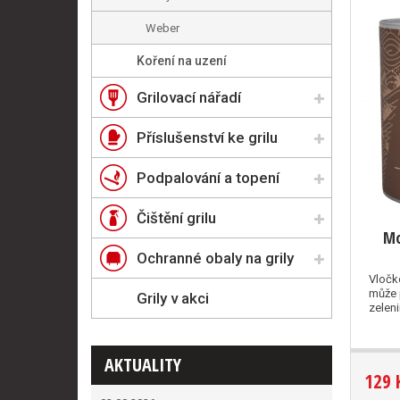
Weber
Koření na uzení
Grilovací nářadí
Příslušenství ke grilu
Podpalování a topení
Čištění grilu
Mo
Ochranné obaly na grily
Vločk
může 
Grily v akci
zeleni
AKTUALITY
129 