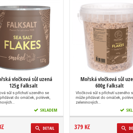
řská vločková sůl uzená
Mořská vločková sůl uz
125g Falksalt
600g Falksalt
ová sůl s příchutí uzeného se
Vločková sůl s příchutí uzeného 
přidávat do omáček, polévek,
může přidávat do omáček, poléve
nových...
zeleninových...
SKLADEM
SKL
Kč
379 Kč
DETAIL
DE