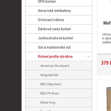
SPG koření
Americké delikatesy
Grilovací nálevy
Mořs
Dárkové sady koření
Citro
Jednodruhové koření
k ryb
salátů
Sůl a maldonská sůl
Koření podle výrobce
379 
American Stockyard
Angus&Oink
BBQ Napoleon
BBQ Pit Boys
Blues Hog