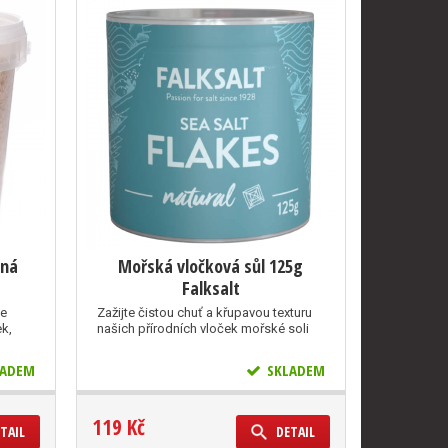
ená
Mořská vločková sůl 125g
Falksalt
se
Zažijte čistou chuť a křupavou texturu
k,
našich přírodních vloček mořské soli
ADEM
SKLADEM
119 Kč
TAIL
DETAIL