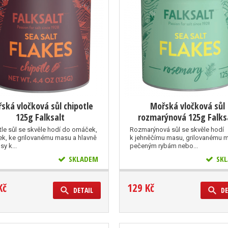
ská vločková sůl chipotle
Mořská vločková sůl
125g Falksalt
rozmarýnová 125g Falks
tle sůl se skvěle hodí do omáček,
Rozmarýnová sůl se skvěle hodí
ek, ke grilovanému masu a hlavně
k jehněčímu masu, grilovanému 
sy k...
pečeným rybám nebo...
SKLADEM
SKL
Kč
129 Kč
DETAIL
DE