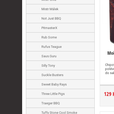
Mistr Málek
Not Just BBQ
PitmasterX
Rub Some
Rufus Teague
Moř
Saus.Guru
Chipo
Silly Tony
polév
do sal
Suckle Busters
Sweet Baby Rays
129 
Three Little Pigs
Traeger BBQ
Tuffy Stone Cool Smoke