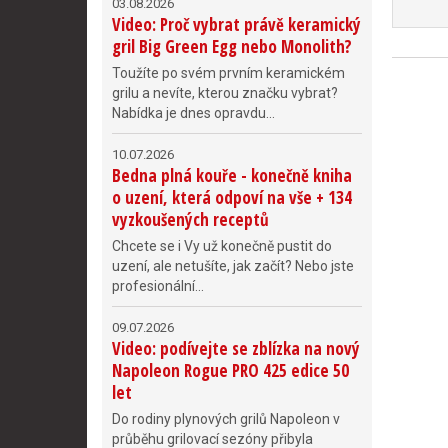
03.08.2026
Video: Proč vybrat právě keramický
gril Big Green Egg nebo Monolith?
Toužíte po svém prvním keramickém
grilu a nevíte, kterou značku vybrat?
Nabídka je dnes opravdu...
10.07.2026
Bedna plná kouře - konečně kniha
o uzení, která odpoví na vše + 134
vyzkoušených receptů
Chcete se i Vy už konečně pustit do
uzení, ale netušíte, jak začít? Nebo jste
profesionální...
09.07.2026
Video: podívejte se zblízka na nový
Napoleon Rogue PRO 425 edice 50
let
Do rodiny plynových grilů Napoleon v
průběhu grilovací sezóny přibyla