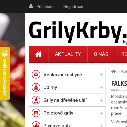
|
Přihlášení
Registrace
AKTUALITY
O NÁS
RE
>
Ko
Venkovní kuchyně
FALK
Udírny
Mořská s
Grily na dřevěné uhlí
oceánský
množství
Peletové grily
práce.
Vločková 
Plynové grily