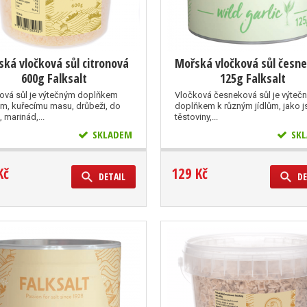
ká vločková sůl citronová
Mořská vločková sůl česn
600g Falksalt
125g Falksalt
nová sůl je výtečným doplňkem
Vločková česneková sůl je výteč
ám, kuřecímu masu, drůbeži, do
doplňkem k různým jídlům, jako j
, marinád,...
těstoviny,...
SKLADEM
SKL
Kč
129 Kč
DETAIL
DE