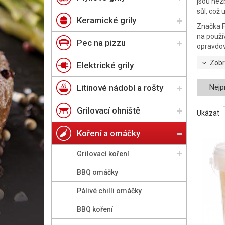
jsou nezb
sůl, což
Keramické grily
Značka F
na použív
Pec na pizzu
opravdov
Zobr
Elektrické grily
Litinové nádobí a rošty
Nejp
Grilovací ohniště
Ukázat
Koření a omáčky
Grilovací koření
BBQ omáčky
Pálivé chilli omáčky
BBQ koření