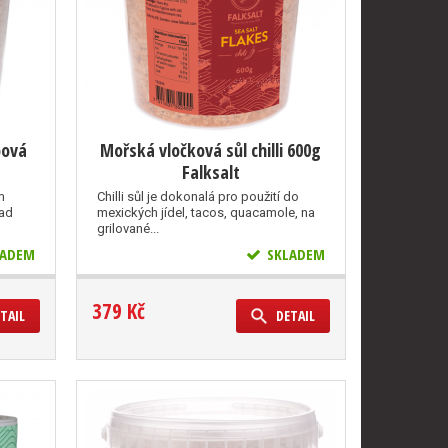
bová
Mořská vločková sůl chilli 600g
Falksalt
m
Chilli sůl je dokonalá pro použití do
lad
mexických jídel, tacos, quacamole, na
grilované...
ADEM
SKLADEM
379 Kč
TAIL
DETAIL