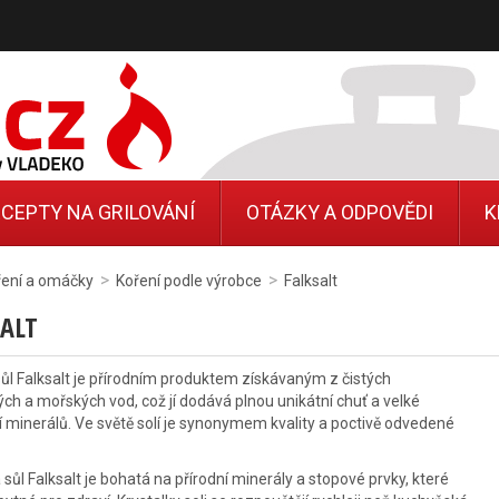
CEPTY NA GRILOVÁNÍ
OTÁZKY A ODPOVĚDI
K
>
>
ření a omáčky
Koření podle výrobce
Falksalt
SALT
ůl Falksalt je přírodním produktem získávaným z čistých
ch a mořských vod, což jí dodává plnou unikátní chuť a velké
 minerálů. Ve světě solí je synonymem kvality a poctivě odvedené
sůl Falksalt je bohatá na přírodní minerály a stopové prvky, které