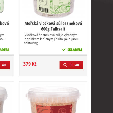
eková
Mořská vločková sůl česneková
600g Falksalt
ným
Vločková česneková sůl je výtečným
sou
doplňkem k různým jídlům, jako jsou
těstoviny,...
ADEM
SKLADEM
379 Kč
TAIL
DETAIL