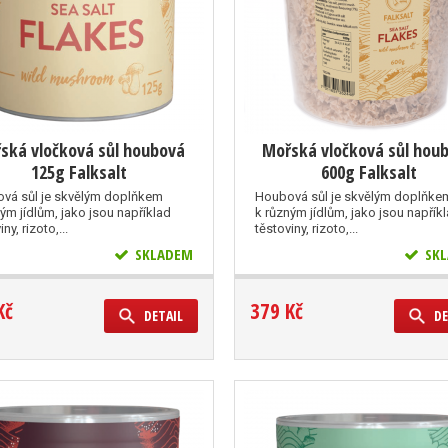
ská vločková sůl houbová
Mořská vločková sůl hou
125g Falksalt
600g Falksalt
vá sůl je skvělým doplňkem
Houbová sůl je skvělým doplňke
ým jídlům, jako jsou například
k různým jídlům, jako jsou napřík
ny, rizoto,...
těstoviny, rizoto,...
SKLADEM
SKL
Kč
379 Kč
DETAIL
DE