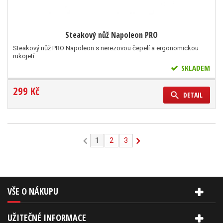
Steakový nůž Napoleon PRO
Steakový nůž PRO Napoleon s nerezovou čepelí a ergonomickou
rukojetí.
SKLADEM
299 Kč
DETAIL
1
2
3
VŠE O NÁKUPU
UŽITEČNÉ INFORMACE