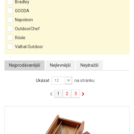
Bradley
GOODA
Napoleon
OutdoorChef
Rösle
Valhal Outdoor
Nejprodávanější
Nejlevnější
Nejdražší
Ukázat
na stránku
12
1
2
3