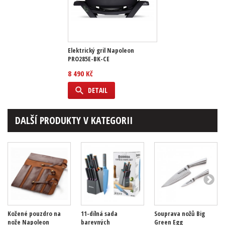
Elektrický gril Napoleon
PRO285E-BK-CE
8 490 Kč
DETAIL
DALŠÍ PRODUKTY V KATEGORII
Kožené pouzdro na
11-dílná sada
Souprava nožů Big
nože Napoleon
barevných
Green Egg