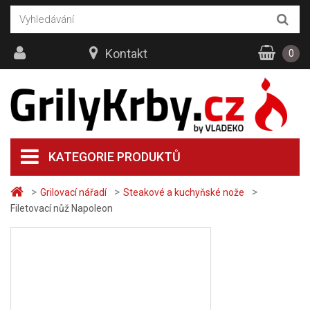
Kontakt
0
KATEGORIE PRODUKTŮ
>
>
>
Grilovací nářadí
Steakové a kuchyňské nože
Filetovací nůž Napoleon