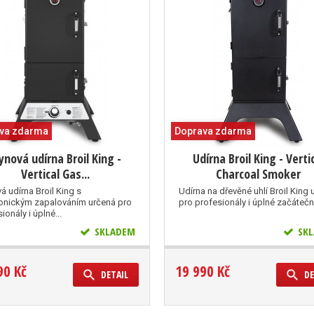
va zdarma
Doprava zdarma
ynová udírna Broil King -
Udírna Broil King - Verti
Vertical Gas...
Charcoal Smoker
á udírna Broil King s
Udírna na dřevěné uhlí Broil King 
ronickým zapalováním určená pro
pro profesionály i úplné začátečn
ionály i úplné...
SKLADEM
SKL
90 Kč
19 990 Kč
DETAIL
DE