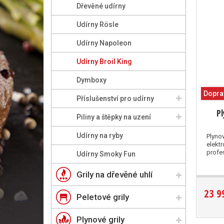
Dřevěné udírny
Udírny Rösle
Udírny Napoleon
Udírny Broil King
Dymboxy
Dopra
Příslušenství pro udírny
Pl
Piliny a štěpky na uzení
Udírny na ryby
Plynov
elekt
profes
Udírny Smoky Fun
Grily na dřevěné uhlí
23 9
Peletové grily
Plynové grily