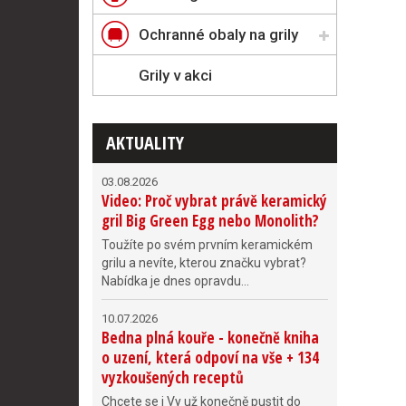
Ochranné obaly na grily
Grily v akci
AKTUALITY
03.08.2026
Video: Proč vybrat právě keramický
gril Big Green Egg nebo Monolith?
Toužíte po svém prvním keramickém
grilu a nevíte, kterou značku vybrat?
Nabídka je dnes opravdu...
10.07.2026
Bedna plná kouře - konečně kniha
o uzení, která odpoví na vše + 134
vyzkoušených receptů
Chcete se i Vy už konečně pustit do