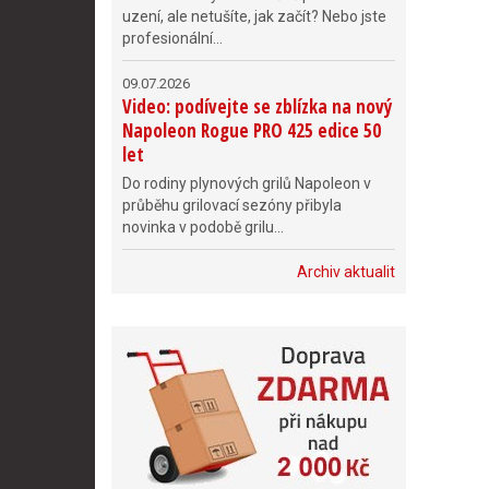
uzení, ale netušíte, jak začít? Nebo jste
profesionální...
09.07.2026
Video: podívejte se zblízka na nový
Napoleon Rogue PRO 425 edice 50
let
Do rodiny plynových grilů Napoleon v
průběhu grilovací sezóny přibyla
novinka v podobě grilu...
Archiv aktualit