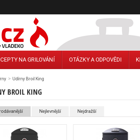
CEPTY NA GRILOVÁNÍ
OTÁZKY A ODPOVĚDI
K
>
rny
Udírny Broil King
NY BROIL KING
rodávanější
Nejlevnější
Nejdražší