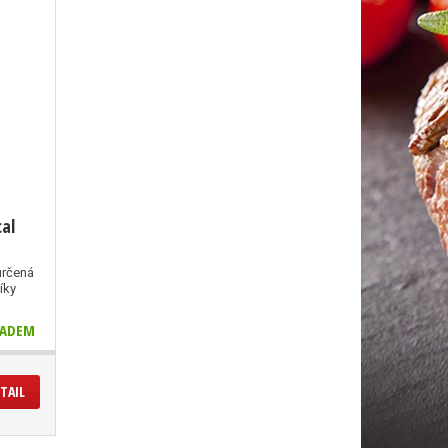
cal
určená
íky
ADEM
TAIL