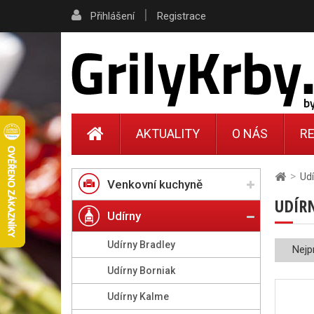
|
Přihlášení
Registrace
AKTUALITY
O NÁS
RE
>
Udí
Venkovní kuchyně
UDÍR
Udírny
Udírny Bradley
Nejp
Udírny Borniak
Udírny Kalme