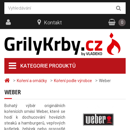
Kontakt
0
KATEGORIE PRODUKTŮ
>
>
>
Koření a omáčky
Koření podle výrobce
Weber
WEBER
Bohatý výběr originálních
kořenících směsí Weber, které se
hodí k dochucování hovězích
steaků a hamburgerů, vepřových
kotletek, žebírek nebo prorostlé