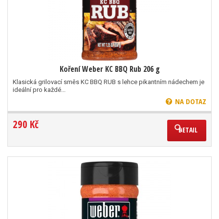
Koření Weber KC BBQ Rub 206 g
Klasická grilovací směs KC BBQ RUB s lehce pikantním nádechem je
ideální pro každé...
NA DOTAZ
290 Kč
DETAIL