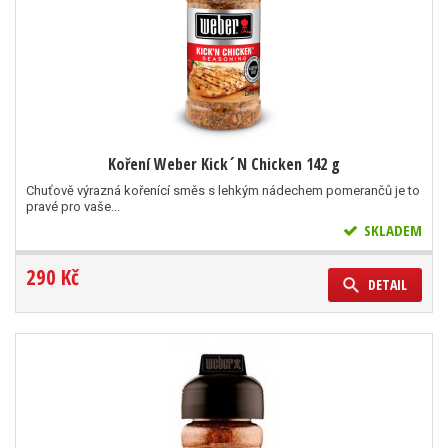
Koření Weber Kick´N Chicken 142 g
Chuťově výrazná kořenící směs s lehkým nádechem pomerančů je to
pravé pro vaše...
SKLADEM
290 Kč
DETAIL