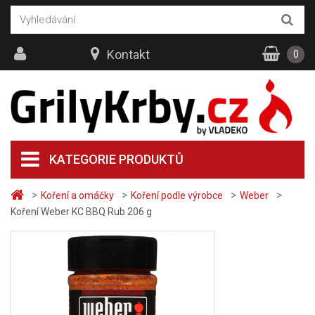
Kontakt
0
KATEGORIE PRODUKTŮ
>
>
>
>
Koření a omáčky
Koření podle výrobce
Weber
Koření Weber KC BBQ Rub 206 g