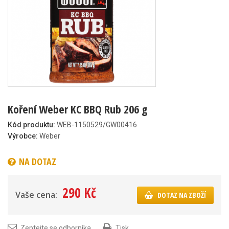
Koření Weber KC BBQ Rub 206 g
Kód produktu:
WEB-1150529/GW00416
Výrobce:
Weber
NA DOTAZ
290 Kč
Vaše cena:
DOTAZ NA ZBOŽÍ
Zeptejte se odborníka
Tisk