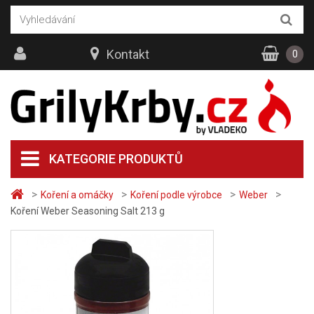
Kontakt
0
KATEGORIE PRODUKTŮ
>
>
>
>
Koření a omáčky
Koření podle výrobce
Weber
Koření Weber Seasoning Salt 213 g