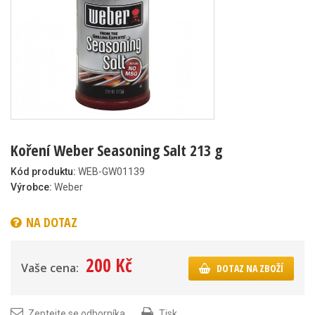
Koření Weber Seasoning Salt 213 g
Kód produktu:
WEB-GW01139
Výrobce:
Weber
NA DOTAZ
200 Kč
Vaše cena:
DOTAZ NA ZBOŽÍ
Zeptejte se odborníka
Tisk