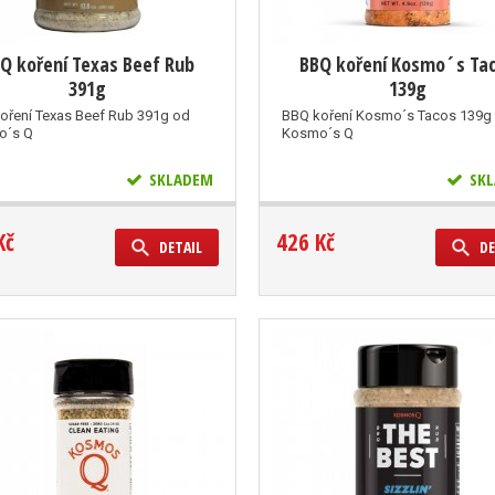
Q koření Texas Beef Rub
BBQ koření Kosmo´s Ta
391g
139g
oření Texas Beef Rub 391g od
BBQ koření Kosmo´s Tacos 139g
o´s Q
Kosmo´s Q
SKLADEM
SKL
Kč
426 Kč
DETAIL
DE