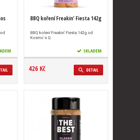
cos
BBQ koření Freakin’ Fiesta 142g
 od
BBQ koření Freakin’ Fiesta 142g od
Kosmo´s Q
ADEM
SKLADEM
426 Kč
TAIL
DETAIL