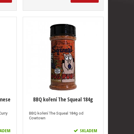
anese
BBQ koření The Squeal 184g
Curry
BBQ koření The Squeal 184g od
Cowtown
ADEM
SKLADEM