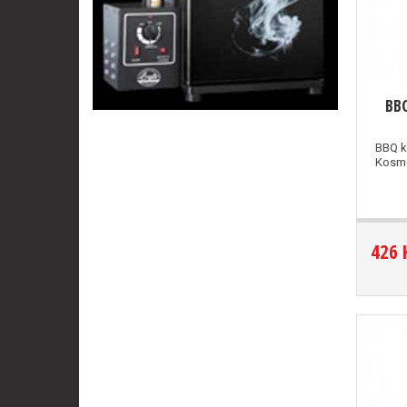
BBQ
BBQ k
Kosmo
426 