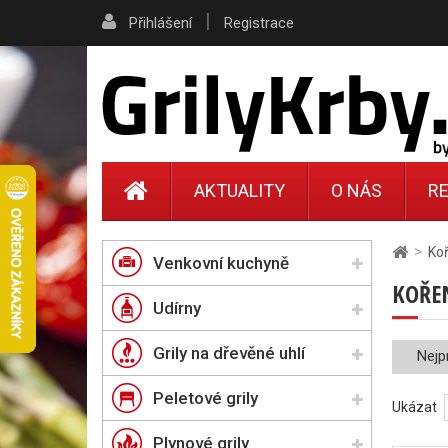
|
Přihlášení
Registrace
AKTUALITY
O NÁS
RE
>
Ko
Venkovní kuchyně
KOŘE
Udírny
Grily na dřevěné uhlí
Nejp
Peletové grily
Ukázat
Plynové grily