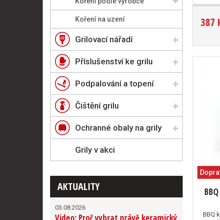
Koření podle výrobce
Koření na uzení
387 
Grilovací nářadí
Příslušenství ke grilu
Podpalování a topení
Čištění grilu
Ochranné obaly na grily
Grily v akci
Dopra
AKTUALITY
BBQ 
03.08.2026
BBQ k
Video: Proč vybrat právě keramický