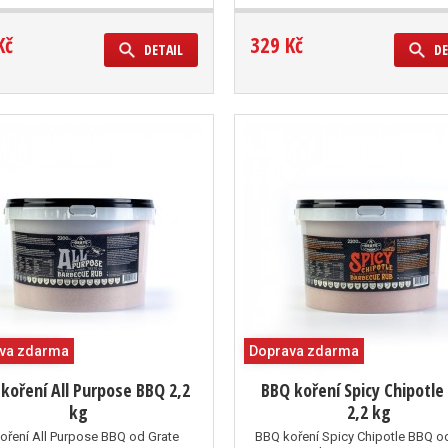
Kč
329 Kč
DETAIL
DE
va zdarma
Doprava zdarma
koření All Purpose BBQ 2,2
BBQ koření Spicy Chipotle
kg
2,2 kg
oření All Purpose BBQ od Grate
BBQ koření Spicy Chipotle BBQ o