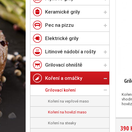
Keramické grily
Pec na pizzu
Elektrické grily
Litinové nádobí a rošty
Grilovací ohniště
Koření a omáčky
Gri
Grilovací koření
Kořen
vhodn
Koření na vepřové maso
hověz
Koření na hovězí maso
Koření na steaky
390 