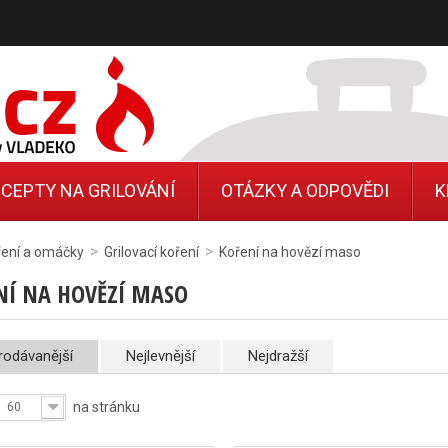
CEPTY NA GRILOVÁNÍ
OTÁZKY A ODPOVĚDI
K
>
>
ření a omáčky
Grilovací koření
Koření na hovězí maso
NÍ NA HOVĚZÍ MASO
rodávanější
Nejlevnější
Nejdražší
na stránku
60