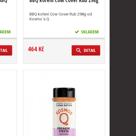
 BBQ
BBQ koření Cow Cover Rub 298g
BBQ koření Cow Cover Rub 298g od
Kosmo´s Q
ADEM
SKLADEM
464 Kč
TAIL
DETAIL