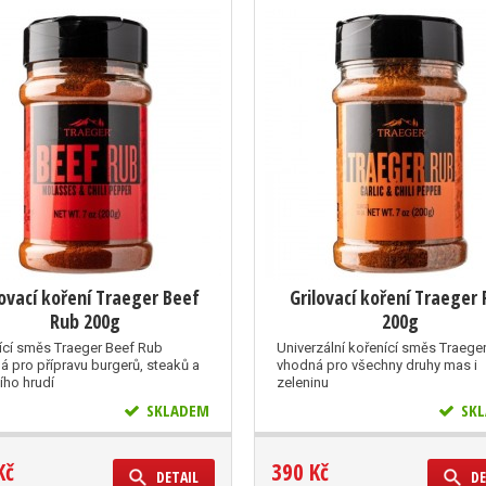
lovací koření Traeger Beef
Grilovací koření Traeger
Rub 200g
200g
ící směs Traeger Beef Rub
Univerzální kořenící směs Traege
á pro přípravu burgerů, steaků a
vhodná pro všechny druhy mas i
ího hrudí
zeleninu
SKLADEM
SKL
Kč
390 Kč
DETAIL
DE