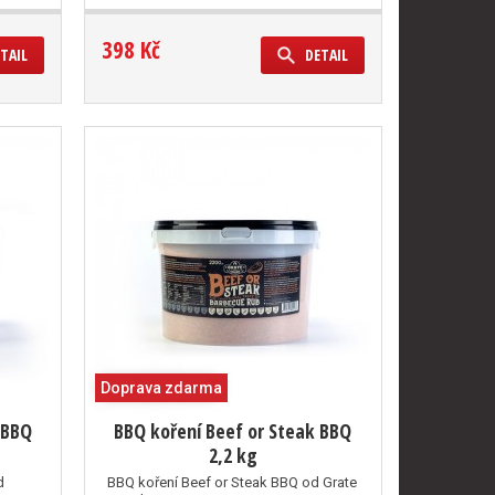
398 Kč
TAIL
DETAIL
Doprava zdarma
 BBQ
BBQ koření Beef or Steak BBQ
2,2 kg
d
BBQ koření Beef or Steak BBQ od Grate