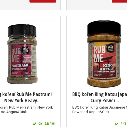
 koření Rub Me Pastrami
BBQ kořen King Katsu Jap
New York Heavy...
Curry Power...
oření Rub Me Pastrami New York
BBQ kořen King Katsu Japanese 
 od Angus&Oink
Power od Angus&Oink
SKLADEM
SKL