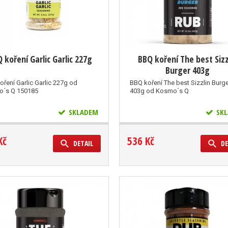
 koření Garlic Garlic 227g
BBQ koření The best Sizz
Burger 403g
oření Garlic Garlic 227g od
BBQ koření The best Sizzlin Burg
´s Q 150185
403g od Kosmo´s Q
SKLADEM
SKL
Kč
536 Kč
DETAIL
DE