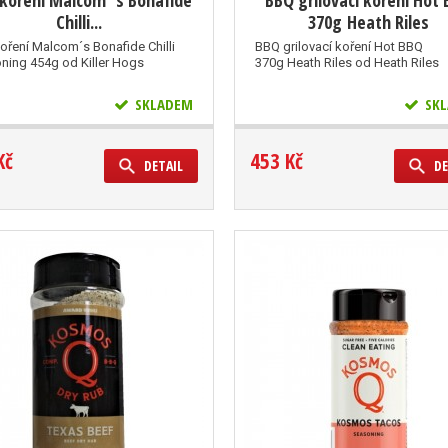
koření Malcom´s Bonafide
BBQ grilovací koření Hot
Chilli...
370g Heath Riles
oření Malcom´s Bonafide Chilli
BBQ grilovací koření Hot BBQ
ning 454g od Killer Hogs
370g Heath Riles od Heath Riles
SKLADEM
SKL
Kč
453 Kč
DETAIL
DE