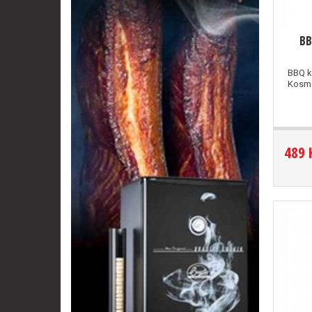
BB
BBQ k
Kosm
489 