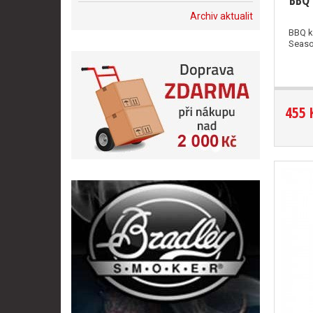
BBQ 
Archiv aktualit
BBQ k
Seaso
455 