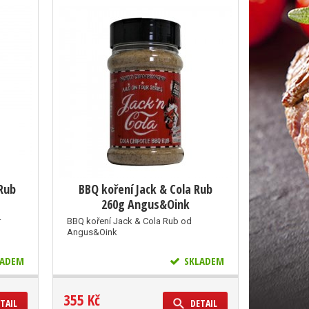
 Rub
BBQ koření Jack & Cola Rub
260g Angus&Oink
r
BBQ koření Jack & Cola Rub od
Angus&Oink
ADEM
SKLADEM
355 Kč
TAIL
DETAIL