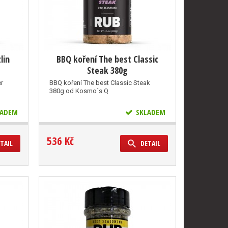
lin
BBQ koření The best Classic
Steak 380g
er
BBQ koření The best Classic Steak
380g od Kosmo´s Q
ADEM
SKLADEM
536 Kč
TAIL
DETAIL