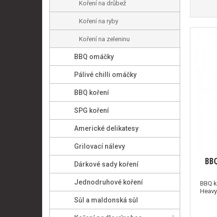
Koření na drůbež
Koření na ryby
Koření na zeleninu
BBQ omáčky
Pálivé chilli omáčky
BBQ koření
SPG koření
Americké delikatesy
Grilovací nálevy
BBQ
Dárkové sady koření
Jednodruhové koření
BBQ k
Heavy
Sůl a maldonská sůl