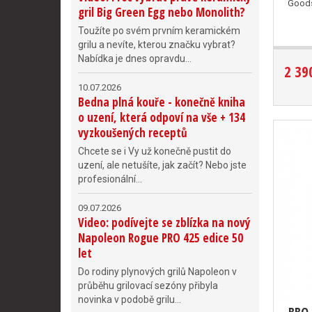
Good
gril Big Green Egg nebo Monolith?
Toužíte po svém prvním keramickém
grilu a nevíte, kterou značku vybrat?
Nabídka je dnes opravdu...
2 39
10.07.2026
Bedna plná kouře - konečně kniha
o uzení, která odpoví na vše + 134
vyzkoušených receptů
Chcete se i Vy už konečně pustit do
uzení, ale netušíte, jak začít? Nebo jste
profesionální...
09.07.2026
Video: podívejte se zblízka na nový
Napoleon Rogue PRO 425 edice 50
let
Do rodiny plynových grilů Napoleon v
průběhu grilovací sezóny přibyla
novinka v podobě grilu...