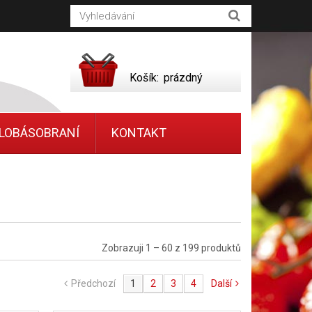
Košík:
prázdný
LOBÁSOBRANÍ
KONTAKT
Zobrazuji 1 – 60 z 199 produktů
Předchozí
1
2
3
4
Další