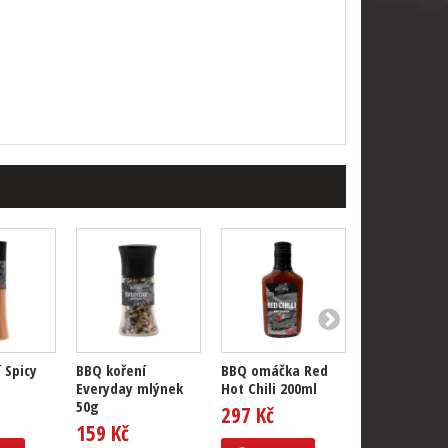
 Spicy
BBQ koření
BBQ omáčka Red
BBQ Giftpack
Everyday mlýnek
Hot Chili 200ml
50g
297 Kč
699 Kč
159 Kč