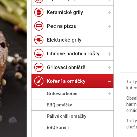
Keramické grily
Pec na pizzu
Elektrické grily
Litinové nádobí a rošty
Grilovací ohniště
Koření a omáčky
Tuffy
kořen
Grilovací koření
Obsah
harmo
BBQ omáčky
omáč
Pálivé chilli omáčky
Tuffy
chuť 
BBQ koření