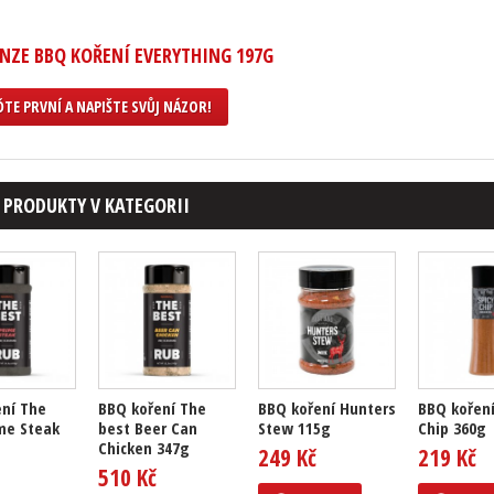
NZE BBQ KOŘENÍ EVERYTHING 197G
TE PRVNÍ A NAPIŠTE SVŮJ NÁZOR!
 PRODUKTY V KATEGORII
ní The
BBQ koření The
BBQ koření Hunters
BBQ koření
me Steak
best Beer Can
Stew 115g
Chip 360g
Chicken 347g
249 Kč
219 Kč
510 Kč