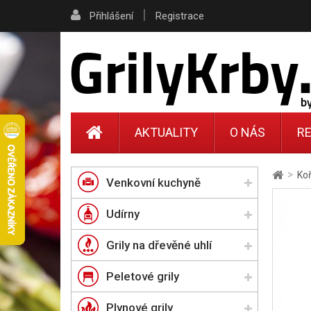
|
Přihlášení
Registrace
AKTUALITY
O NÁS
RE
>
Ko
Venkovní kuchyně
Udírny
Grily na dřevěné uhlí
Peletové grily
Plynové grily