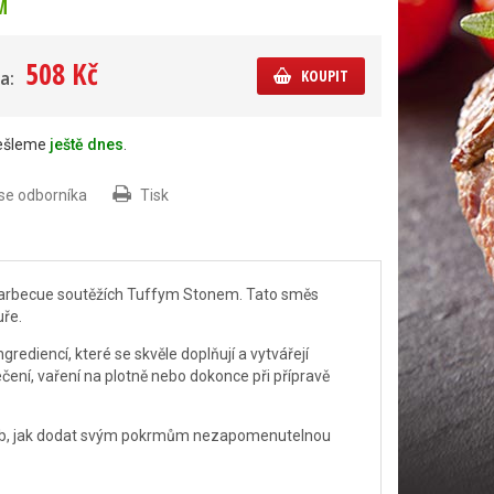
M
508 Kč
KOUPIT
a:
dešleme
ještě dnes
.
 se odborníka
Tisk
barbecue soutěžích Tuffym Stonem. Tato směs
ře.
grediencí, které se skvěle doplňují a vytvářejí
ečení, vaření na plotně nebo dokonce při přípravě
působ, jak dodat svým pokrmům nezapomenutelnou