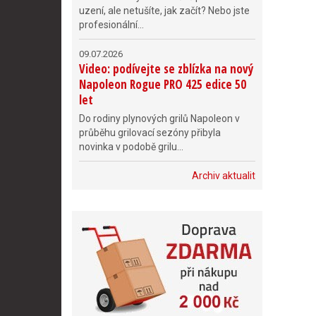
uzení, ale netušíte, jak začít? Nebo jste
profesionální...
09.07.2026
Video: podívejte se zblízka na nový
Napoleon Rogue PRO 425 edice 50
let
Do rodiny plynových grilů Napoleon v
průběhu grilovací sezóny přibyla
novinka v podobě grilu...
Archiv aktualit