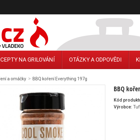
CEPTY NA GRILOVÁNÍ
OTÁZKY A ODPOVĚDI
K
>
ření a omáčky
BBQ koření Everything 197g
BBQ kořen
Kód produkt
Výrobce:
Tuf