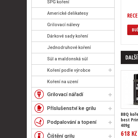
SPG koření
Americké delikatesy
RECE
Grilovací nálevy
BUĎ
Dárkové sady koření
Jednodruhové koření
DALŠÍ
Sůl a maldonská sůl
Koření podle výrobce
Koření na uzení
Grilovací nářadí
Příslušenství ke grilu
BBQ koře
best Pri
Podpalování a topení
409g
618 Kč
Čištění grilu