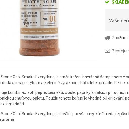
SKLADE
Vaše cen
Zboží o
Zeptejte
 Stone Cool Smoke Everything je směs koření navržená šampionem v 
í dodává masu, rybám a zelenině výraznou chuť s lehkou nádechem kou
uje kombinaci soli, pepře, česneku, cibule, papriky a dalších přírodních in
nickou chuťovou paletu. Použití tohoto koření je vhodné při grilování, p
ek a marinád.
 Stone Cool Smoke Everything je ideální pro všechny, kteří hledají z
a aroma.