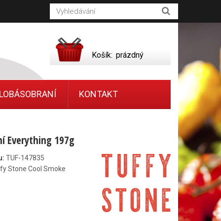
Košík:
prázdný
LOBÁSOBRANÍ
KONTAKT
í Everything 197g
u:
TUF-147835
fy Stone Cool Smoke