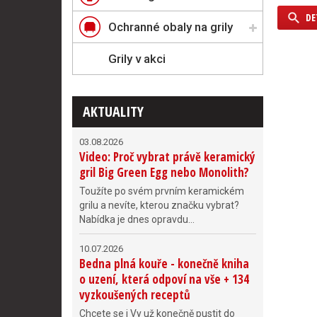
DE
Ochranné obaly na grily
Grily v akci
AKTUALITY
03.08.2026
Video: Proč vybrat právě keramický
gril Big Green Egg nebo Monolith?
Toužíte po svém prvním keramickém
grilu a nevíte, kterou značku vybrat?
Nabídka je dnes opravdu...
10.07.2026
Bedna plná kouře - konečně kniha
o uzení, která odpoví na vše + 134
vyzkoušených receptů
Chcete se i Vy už konečně pustit do