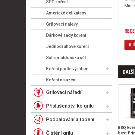
SPG koření
Min.t
Americké delikatesy
Grilovací nálevy
RECE
Dárkové sady koření
BUĎ
Jednodruhové koření
Sůl a maldonská sůl
Koření podle výrobce
DALŠÍ
Koření na uzení
Grilovací nářadí
Příslušenství ke grilu
Podpalování a topení
BBQ koře
best Pri
Čištění grilu