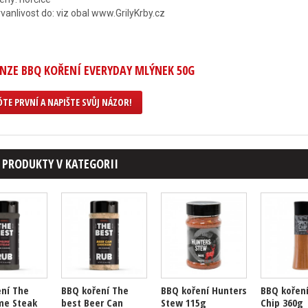
rvanlivost do: viz obal www.GrilyKrby.cz
NZE BBQ KOŘENÍ EVERYDAY MLÝNEK 50G
TE PRVNÍ A NAPIŠTE SVŮJ NÁZOR!
 PRODUKTY V KATEGORII
ní The
BBQ koření The
BBQ koření Hunters
BBQ koření
me Steak
best Beer Can
Stew 115g
Chip 360g