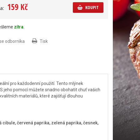
159 Kč
KOUPIT
a:
dešleme
zítra
.
 se odborníka
Tisk
deální pro každodenní použití. Tento mlýnek
í. S jeho pomocí můžete snadno obohatit chuť vašich
valitních materiálů, které zajišťují dlouhou
cibule, červená paprika, zelená paprika, česnek,