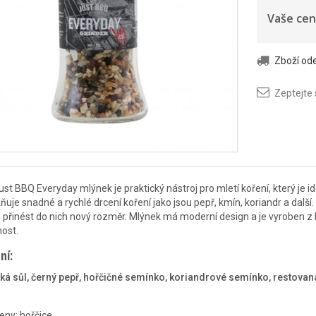
Vaše cen
Zboží o
Zeptejte
ust BBQ Everyday mlýnek je praktický nástroj pro mletí koření, který je i
uje snadné a rychlé drcení koření jako jsou pepř, kmín, koriandr a dalš
 a přinést do nich nový rozměr. Mlýnek má moderní design a je vyroben z k
nost.
ní:
á sůl, černý pepř, hořčičné semínko, koriandrové semínko, restovaná 
eny: hořčice