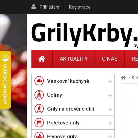
|
Přihlášení
Registrace
AKTUALITY
O NÁS
RE
>
Ko
Venkovní kuchyně
Udírny
Grily na dřevěné uhlí
Peletové grily
Plynové grily