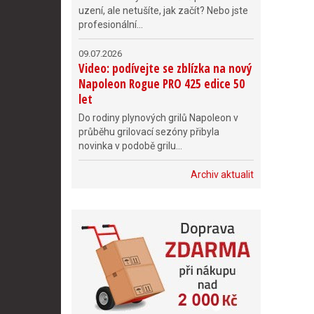
uzení, ale netušíte, jak začít? Nebo jste
profesionální...
09.07.2026
Video: podívejte se zblízka na nový
Napoleon Rogue PRO 425 edice 50
let
Do rodiny plynových grilů Napoleon v
průběhu grilovací sezóny přibyla
novinka v podobě grilu...
Archiv aktualit