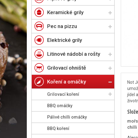
Keramické grily
Pec na pizzu
Elektrické grily
Litinové nádobí a rošty
Grilovací ohniště
Koření a omáčky
Not J
umožň
Grilovací koření
jídel
život
BBQ omáčky
Slože
Pálivé chilli omáčky
mořsk
chilli
BBQ koření
Alerg