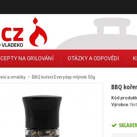
CEPTY NA GRILOVÁNÍ
OTÁZKY A ODPOVĚDI
K
>
ření a omáčky
BBQ koření Everyday mlýnek 50g
BBQ kořen
Kód produkt
Výrobce:
Not
SKLADE