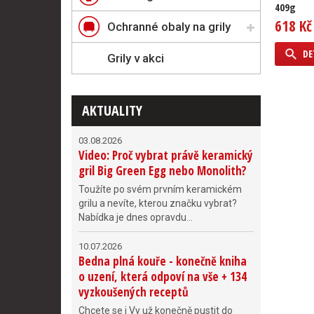
409g
618 Kč
Ochranné obaly na grily
DE
Grily v akci
AKTUALITY
03.08.2026
Video: Proč vybrat právě keramický
gril Big Green Egg nebo Monolith?
Toužíte po svém prvním keramickém
grilu a nevíte, kterou značku vybrat?
Nabídka je dnes opravdu...
10.07.2026
Bedna plná kouře - konečně kniha
o uzení, která odpoví na vše + 134
vyzkoušených receptů
Chcete se i Vy už konečně pustit do