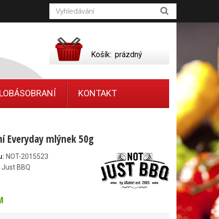
Košík:
prázdný
LOBÁSOBRANÍ
KONTAKT
í Everyday mlýnek 50g
u:
NOT-2015523
 Just BBQ
M