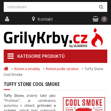
Kontakt
0
KATEGORIE PRODUKTŮ
>
>
>
Koření a omáčky
Koření podle výrobce
Tuffy Stone
Cool Smoke
TUFFY STONE COOL SMOKE
Tuffy Stone
, známý také jako
"Profesor", je uznávanou
autoritou v oblasti
grilování a
rožnění
, vyhrál šest světových