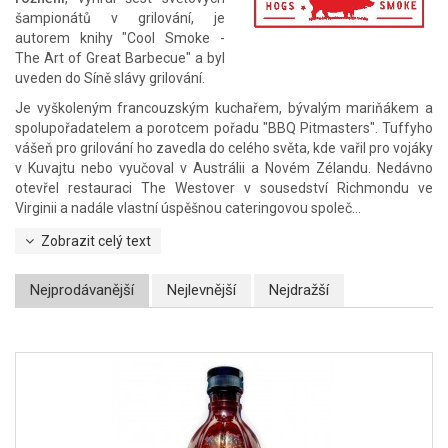
šampionátů v grilování, je
autorem knihy "Cool Smoke -
The Art of Great Barbecue" a byl
uveden do Síně slávy grilování.
Je vyškoleným francouzským kuchařem, bývalým mariňákem a
spolupořadatelem a porotcem pořadu "BBQ Pitmasters". Tuffyho
vášeň pro grilování ho zavedla do celého světa, kde vařil pro vojáky
v Kuvajtu nebo vyučoval v Austrálii a Novém Zélandu. Nedávno
otevřel restauraci The Westover v sousedství Richmondu ve
Virginii a nadále vlastní úspěšnou cateringovou společ...
Zobrazit celý text
Nejprodávanější
Nejlevnější
Nejdražší