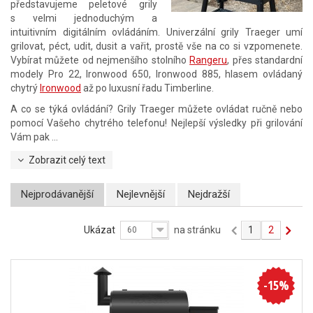
představujeme peletové grily
s velmi jednoduchým a
intuitivním digitálním ovládáním. Univerzální grily Traeger umí
grilovat, péct, udit, dusit a vařit, prostě vše na co si vzpomenete.
Vybírat můžete od nejmenšího stolního
Rangeru
, přes standardní
modely Pro 22, Ironwood 650, Ironwood 885, hlasem ovládaný
chytrý
Ironwood
až po luxusní řadu Timberline.
A co se týká ovládání? Grily Traeger můžete ovládat ručně nebo
pomocí Vašeho chytrého telefonu! Nejlepší výsledky při grilování
Vám pak ...
Zobrazit celý text
Nejprodávanější
Nejlevnější
Nejdražší
Ukázat
na stránku
1
2
60
-15%