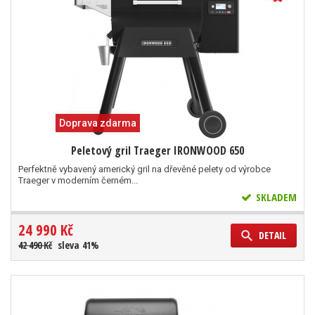
Doprava zdarma
Peletový gril Traeger IRONWOOD 650
Perfektně vybavený americký gril na dřevěné pelety od výrobce
Traeger v moderním černém...
SKLADEM
24 990 Kč
DETAIL
42 490 Kč
sleva 41%