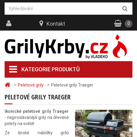
Kontakt
0
KATEGORIE PRODUKTŮ
>
>
Peletové grily
Peletové grily Traeger
PELETOVÉ GRILY TRAEGER
Ikonické peletové grily Traeger
- nejprodávanější grily na dřevěné
pelety na světě!
Ze široké nabídky grilů