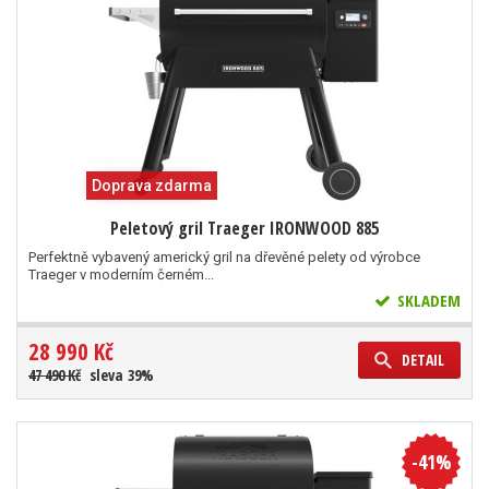
Doprava zdarma
Peletový gril Traeger IRONWOOD 885
Perfektně vybavený americký gril na dřevěné pelety od výrobce
Traeger v moderním černém...
SKLADEM
28 990 Kč
DETAIL
47 490 Kč
sleva 39%
-41%