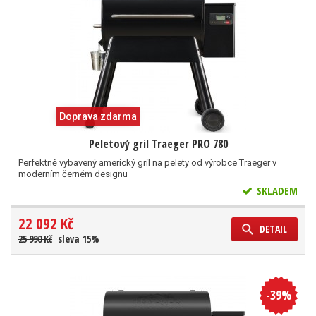
Doprava zdarma
Peletový gril Traeger PRO 780
Perfektně vybavený americký gril na pelety od výrobce Traeger v
moderním černém designu
SKLADEM
22 092 Kč
DETAIL
25 990 Kč
sleva 15%
-39%