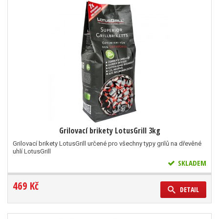
Grilovací brikety LotusGrill 3kg
Grilovací brikety LotusGrill určené pro všechny typy grilů na dřevěné
uhlí LotusGrill
SKLADEM
469 Kč
DETAIL