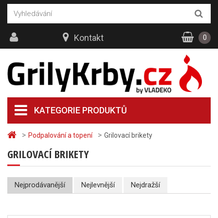
Kontakt
0
KATEGORIE PRODUKTŮ
>
>
Podpalování a topení
Grilovací brikety
GRILOVACÍ BRIKETY
Nejprodávanější
Nejlevnější
Nejdražší