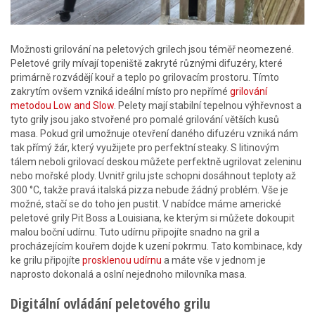
Možnosti grilování na peletových grilech jsou téměř neomezené.
Peletové grily mívají topeniště zakryté různými difuzéry, které
primárně rozvádějí kouř a teplo po grilovacím prostoru. Tímto
zakrytím ovšem vzniká ideální místo pro nepřímé
grilování
metodou Low and Slow
. Pelety mají stabilní tepelnou výhřevnost a
tyto grily jsou jako stvořené pro pomalé grilování větších kusů
masa. Pokud gril umožnuje otevření daného difuzéru vzniká nám
tak přímý žár, který využijete pro perfektní steaky. S litinovým
tálem neboli grilovací deskou můžete perfektně ugrilovat zeleninu
nebo mořské plody. Uvnitř grilu jste schopni dosáhnout teploty až
300 °C, takže pravá italská pizza nebude žádný problém. Vše je
možné, stačí se do toho jen pustit. V nabídce máme americké
peletové grily Pit Boss a Louisiana, ke kterým si můžete dokoupit
malou boční udírnu. Tuto udírnu připojíte snadno na gril a
procházejícím kouřem dojde k uzení pokrmu. Tato kombinace, kdy
ke grilu připojíte
prosklenou udírnu
a máte vše v jednom je
naprosto dokonalá a oslní nejednoho milovníka masa.
Digitální ovládání peletového grilu