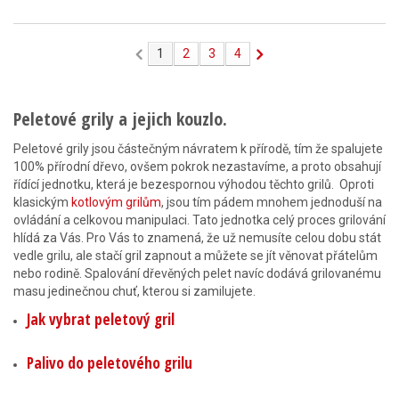
1
2
3
4
Peletové grily a jejich kouzlo.
Peletové grily jsou částečným návratem k přírodě, tím že spalujete
100% přírodní dřevo, ovšem pokrok nezastavíme, a proto obsahují
řídící jednotku, která je bezespornou výhodou těchto grilů. Oproti
klasickým
kotlovým grilům
, jsou tím pádem mnohem jednoduší na
ovládání a celkovou manipulaci. Tato jednotka celý proces grilování
hlídá za Vás. Pro Vás to znamená, že už nemusíte celou dobu stát
vedle grilu, ale stačí gril zapnout a můžete se jít věnovat přátelům
nebo rodině. Spalování dřevěných pelet navíc dodává grilovanému
masu jedinečnou chuť, kterou si zamilujete.
Jak vybrat peletový gril
Palivo do peletového grilu