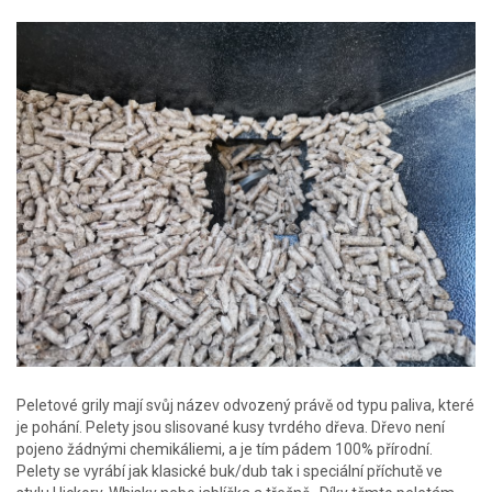
Peletové grily mají svůj název odvozený právě od typu paliva, které
je pohání. Pelety jsou slisované kusy tvrdého dřeva. Dřevo není
pojeno žádnými chemikáliemi, a je tím pádem 100% přírodní.
Pelety se vyrábí jak klasické buk/dub tak i speciální příchutě ve