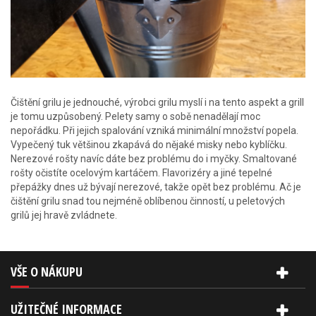
Čištění grilu je jednouché, výrobci grilu myslí i na tento aspekt a grill
je tomu uzpůsobený. Pelety samy o sobě nenadělají moc
nepořádku. Při jejich spalování vzniká minimální množství popela.
Vypečený tuk většinou zkapává do nějaké misky nebo kyblíčku.
Nerezové rošty navíc dáte bez problému do i myčky. Smaltované
rošty očistíte ocelovým kartáčem. Flavorizéry a jiné tepelné
přepážky dnes už bývají nerezové, takže opět bez problému. Ač je
čištění grilu snad tou nejméně oblíbenou činností, u peletových
grilů jej hravě zvládnete.
VŠE O NÁKUPU
UŽITEČNÉ INFORMACE