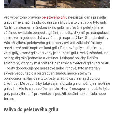
Pro výběr toho pravého
peletového grilu
neexistují daná pravidla,
grilování je značně individuální záležitostí, a to platí i pro tyto grily.
Na trhu nalezneme širokou škálu grilů na dřevěné pelety, které
většinou ovládáte pomocí digitální jednotky, díky níž je manipulace
s nimi velmi jednoduchá a zvládne ji i naprostý laik. Standardně by
Vás při výběru peletového grilu mohly ovlivnit základní faktory,
mezi které patří např. velikost grilu. Peletové grily se řadí mezi
větší grily, kromě grilovací vany je součástí grilu i velký zásobník na
pelety, digitální jednotka a většinou i sklopné poličky. Dalším
faktorem, který by měl hrát roli je rozměr a materiál grilovací roštu
– rošty doporučujeme nerezové nebo litinové, tyto materiály
skvěle vedou teplo a při grilování budou neocenitelným
pomocníkem. Navíc se tyto rošty snadno čistí a mají dlouhou
životnost. Mě osobně by také zajímalo, zda gril umožnuje i nepřímé
grilování. Ale to si rozepíšeme níže. Hlavně nezapomenout, že tyto
grily jsou výhradně pro venkovní použití, ideální na zahradu nebo
terasu.
Palivo do peletového grilu