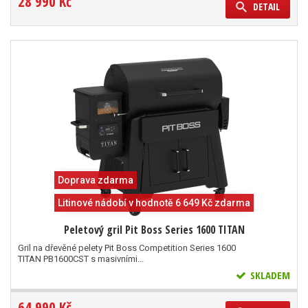
28 990 Kč
DETAIL
Doprava zdarma
Litinové nádobí v hodnotě 6 649 Kč zdarma
Peletový gril Pit Boss Series 1600 TITAN
Gril na dřevěné pelety Pit Boss Competition Series 1600
TITAN PB1600CST s masivními...
SKLADEM
64 990 Kč