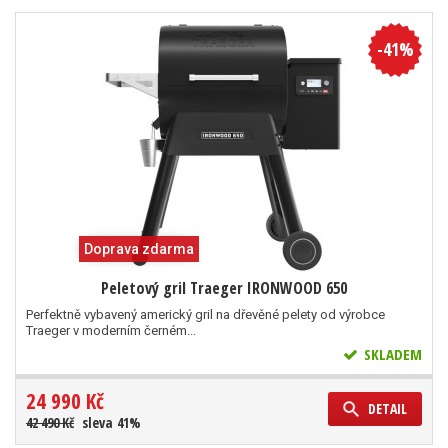
-41%
Doprava zdarma
Peletový gril Traeger IRONWOOD 650
Perfektně vybavený americký gril na dřevěné pelety od výrobce
Traeger v moderním černém...
SKLADEM
24 990 Kč
DETAIL
42 490 Kč
sleva 41%