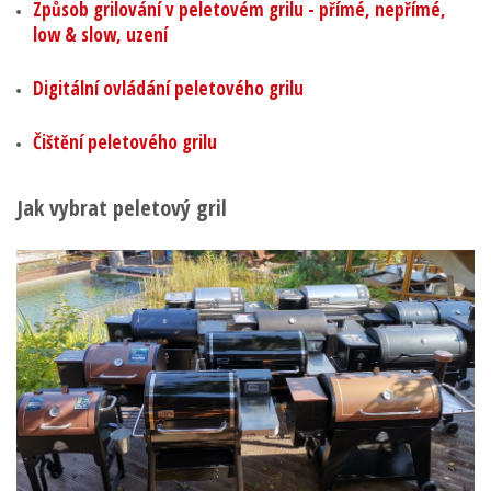
Způsob grilování v peletovém grilu - přímé, nepřímé,
low & slow, uzení
Digitální ovládání peletového grilu
Čištění peletového grilu
Jak vybrat peletový gril