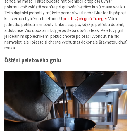
sonda na maso. Takže budete mít přehled i o teplotě uvnitř
pokrmu, což zvláště oceníte při grilování větších kusů masa vcelku.
Tyto digitální jednotky můžete pomocí wi-fi nebo Bluetooth připojit
ke svému chytrému telefonu. U
peletových grilů Traeger
Vám
jednotka pohlídá i množství briket, zapípá, když je potřeba doplnit,
a dokonce Vás upozorní, kdy je potřeba otočit steak. Peletový gril
je ideálním společníkem, pokud chcete po práci vypnout, na nic
nemyslet, ale i přesto si chcete vychutnat dokonale šťavnatou chuť
masa.
Čištění peletového grilu