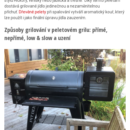
stylu Hickory, Whisky nebo jablíčka a třešně. Díky těmto peletám
dostává grilované jídlo jedinečnou a nezaměnitelnou
příchuť.
Dřevěné pelety
při spalování vytváří aromatický kouř, který
lze použít i jako finální úpravu jídla zauzením.
Způsoby grilování v peletovém grilu: přímé,
nepřímé, low & slow a uzení