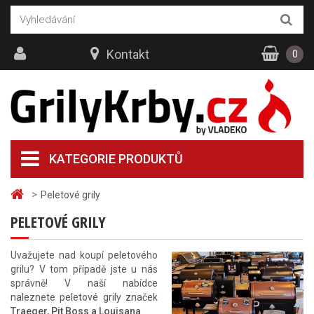
Kontakt
0
KATEGORIE PRODUKTŮ
>
Peletové grily
PELETOVÉ GRILY
Uvažujete nad koupí peletového
grilu? V tom případě jste u nás
správně! V naší nabídce
naleznete peletové grily značek
Traeger, Pit Boss a Louisana
.