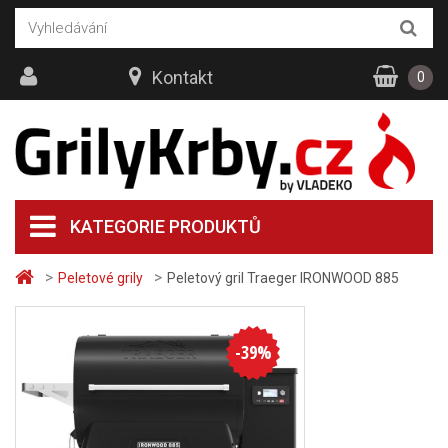
Kontakt
0
KATEGORIE PRODUKTŮ
>
>
Peletové grily
Peletový gril Traeger IRONWOOD 885
-
39
%