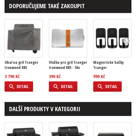
DOPORUČUJEME TAKÉ ZAKOUPIT
Obal na gril Traeger
Vložka pro gril Traeger
Magnetické háčky
Ironwood 885
Ironwood 885 - 5ks
Traeger
3 790 Kč
390 Kč
990 Kč
DETAIL
DETAIL
DETAIL
DALŠÍ PRODUKTY V KATEGORII