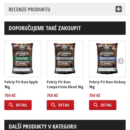
RECENZE PRODUKTU
DOPORUČUJEME TAKÉ ZAKOUPIT
Pelety Pit Boss Apple
Pelety Pit Boss
Pelety Pit Boss Hickory
9kg
Competition Blend 9kg
9kg
750 Kč
750 Kč
750 Kč
DETAIL
DETAIL
DETAIL
DALŠÍ PRODUKTY V KATEGORII