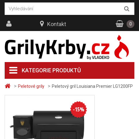
Kontakt
0
KATEGORIE PRODUKTŮ
>
>
Peletové grily
Peletový gril Louisiana Premier LG1200FP
-
15
%