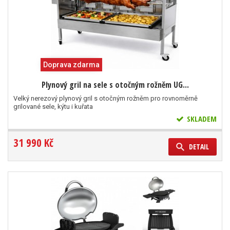
Doprava zdarma
Plynový gril na sele s otočným rožněm UG...
Velký nerezový plynový gril s otočným rožněm pro rovnoměrně
grilované sele, kýtu i kuřata
SKLADEM
31 990 Kč
DETAIL