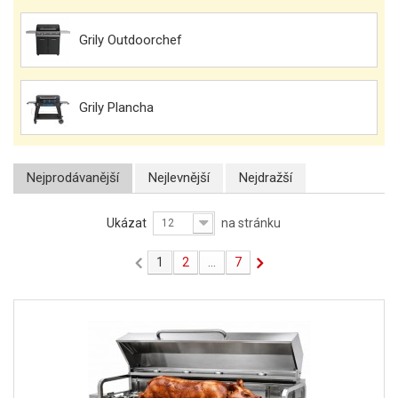
Grily Outdoorchef
Grily Plancha
Nejprodávanější
Nejlevnější
Nejdražší
Ukázat
na stránku
12
1
2
...
7