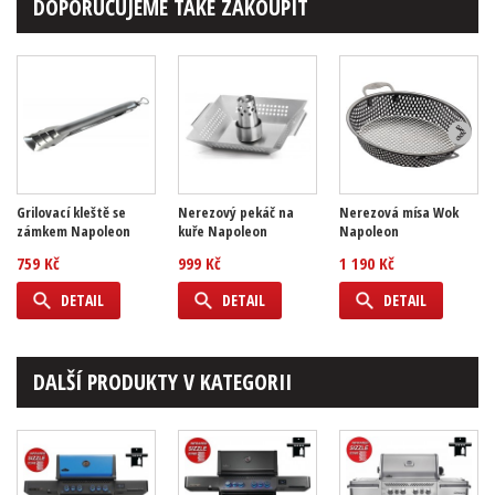
DOPORUČUJEME TAKÉ ZAKOUPIT
Grilovací kleště se
Nerezový pekáč na
Nerezová mísa Wok
zámkem Napoleon
kuře Napoleon
Napoleon
759 Kč
999 Kč
1 190 Kč
DETAIL
DETAIL
DETAIL
DALŠÍ PRODUKTY V KATEGORII