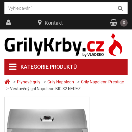
Kontakt
0
KATEGORIE PRODUKTŮ
>
>
>
Plynové grily
Grily Napoleon
Grily Napoleon Prestige
>
Vestavěný gril Napoleon BIG 32 NEREZ