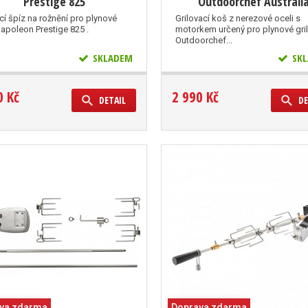
Prestige 825
Outdoorchef Australi
cí špíz na rožnění pro plynové
Grilovací koš z nerezové oceli s
Napoleon Prestige 825 .
motorkem určený pro plynové gril
Outdoorchef...
SKLADEM
SKL
0 Kč
2 990 Kč
DETAIL
DE
va zdarma
Doprava zdarma