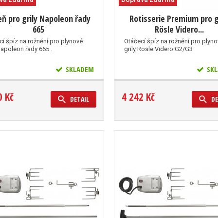
eň pro grily Napoleon řady
Rotisserie Premium pro g
665
Rösle Videro...
cí špíz na rožnění pro plynové
Otáčecí špíz na rožnění pro plyn
Napoleon řady 665 .
grily Rösle Videro G2/G3
SKLADEM
SKL
0 Kč
4 242 Kč
DETAIL
DE