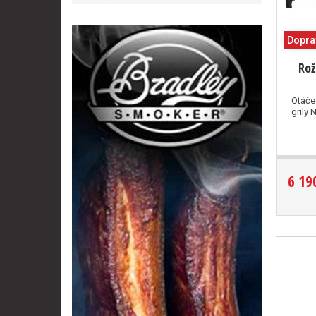
Dopra
Rož
Otáče
grily
6 19