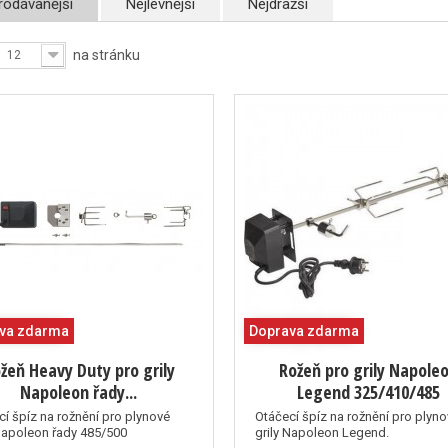
rodávanější
Nejlevnější
Nejdražší
na stránku
12
va zdarma
Doprava zdarma
žeň Heavy Duty pro grily
Rožeň pro grily Napole
Napoleon řady...
Legend 325/410/485
cí špíz na rožnění pro plynové
Otáčecí špíz na rožnění pro plyn
 Napoleon řady 485/500
grily Napoleon Legend.