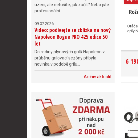
uzení, ale netušíte, jak začít? Nebo jste
Rož
profesionální...
09.07.2026
Otáče
Video: podívejte se zblízka na nový
grily 
Napoleon Rogue PRO 425 edice 50
let
Do rodiny plynových grilů Napoleon v
průběhu grilovací sezóny přibyla
6 19
novinka v podobě grilu...
Archiv aktualit