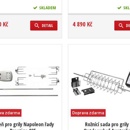
SKLADEM
SKL
0 Kč
4 890 Kč
DETAIL
DE
va zdarma
Doprava zdarma
eň pro grily Napoleon řady
Rožnící sada pro grily