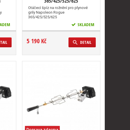
a
365/425/525/625
Otáčecí špíz na rožnění pro plynové
y
grily Napoleon Rogue
365/425/525/625
ADEM
SKLADEM
5 190 Kč
TAIL
DETAIL
Doprava zdarma