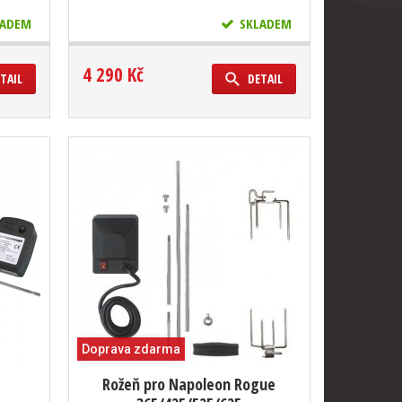
ADEM
SKLADEM
4 290 Kč
TAIL
DETAIL
Doprava zdarma
Rožeň pro Napoleon Rogue