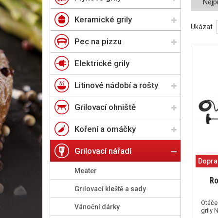
Nejp
Keramické grily
Ukázat
Pec na pizzu
Elektrické grily
Litinové nádobí a rošty
Grilovací ohniště
Koření a omáčky
Grilovací nářadí
Dopra
Meater
Ro
Grilovací kleště a sady
Otáče
Vánoční dárky
grily