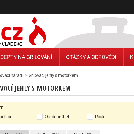
CEPTY NA GRILOVÁNÍ
OTÁZKY A ODPOVĚDI
K
>
lovací nářadí
Grilovací jehly s motorkem
OVACÍ JEHLY S MOTORKEM
CE
poleon
OutdoorChef
Rösle