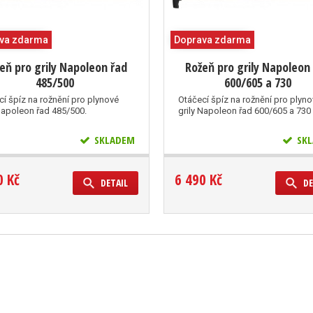
va zdarma
Doprava zdarma
eň pro grily Napoleon řad
Rožeň pro grily Napoleon
485/500
600/605 a 730
cí špíz na rožnění pro plynové
Otáčecí špíz na rožnění pro plyn
 Napoleon řad 485/500.
grily Napoleon řad 600/605 a 730
SKLADEM
SKL
0 Kč
6 490 Kč
DETAIL
DE