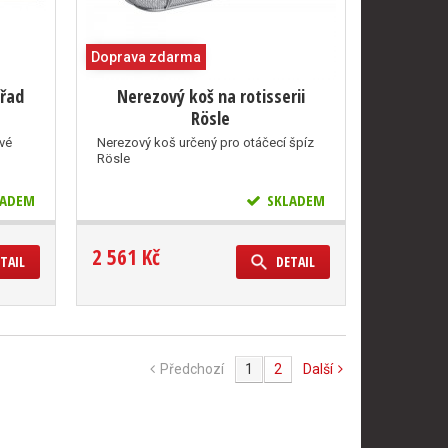
Doprava zdarma
 řad
Nerezový koš na rotisserii
Rösle
ové
Nerezový koš určený pro otáčecí špíz
Rösle
ADEM
SKLADEM
2 561 Kč
TAIL
DETAIL
Předchozí
1
2
Další