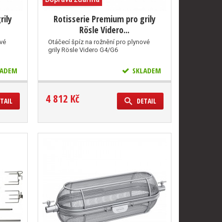
rily
Rotisserie Premium pro grily
Rösle Videro...
ové
Otáčecí špíz na rožnění pro plynové
grily Rösle Videro G4/G6
ADEM
SKLADEM
4 812 Kč
TAIL
DETAIL