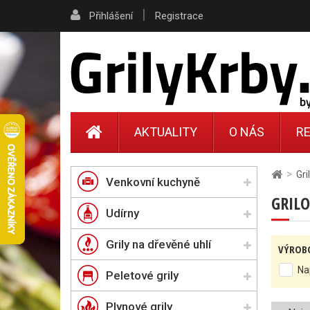
|
Přihlášení
Registrace
AKTUALITY
O NÁS
RE
>
Gri
Venkovní kuchyně
GRIL
Udírny
Grily na dřevěné uhlí
VÝROB
Na
Peletové grily
Plynové grily