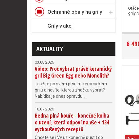
Otáče
Ochranné obaly na grily
grily 
Grily v akci
6 49
AKTUALITY
03.08.2026
Video: Proč vybrat právě keramický
gril Big Green Egg nebo Monolith?
Toužíte po svém prvním keramickém
grilu a nevíte, kterou značku vybrat?
Nabídka je dnes opravdu...
10.07.2026
Bedna plná kouře - konečně kniha
o uzení, která odpoví na vše + 134
vyzkoušených receptů
Chcete se i Vy už konečně pustit do
Dopra