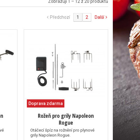
Zobrazuji 1 – 12 z 20 produktů
Předchozí
1
2
Další
Doprava zdarma
on
Rožeň pro grily Napoleon
Rogue
ové
Otáčecí špíz na rožnění pro plynové
grily Napoleon Rogue.