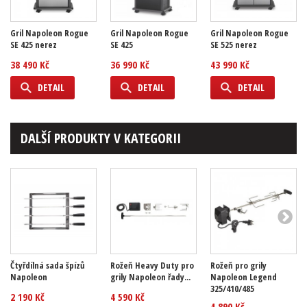
Gril Napoleon Rogue
Gril Napoleon Rogue
Gril Napoleon Rogue
SE 425 nerez
SE 425
SE 525 nerez
38 490 Kč
36 990 Kč
43 990 Kč
DETAIL
DETAIL
DETAIL
DALŠÍ PRODUKTY V KATEGORII
Čtyřdílná sada špízů
Rožeň Heavy Duty pro
Rožeň pro grily
Napoleon
grily Napoleon řady...
Napoleon Legend
325/410/485
2 190 Kč
4 590 Kč
4 890 Kč