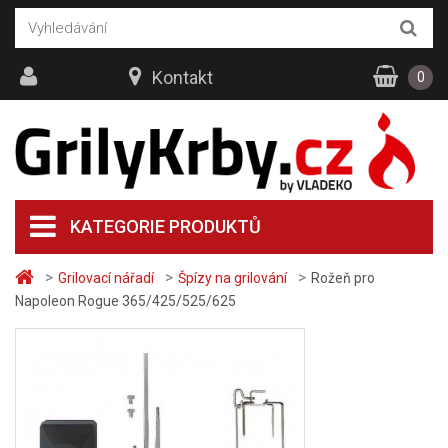
Kontakt
0
KATEGORIE PRODUKTŮ
>
>
>
Grilovací nářadí
Špízy na grilování
Rožeň pro
Napoleon Rogue 365/425/525/625