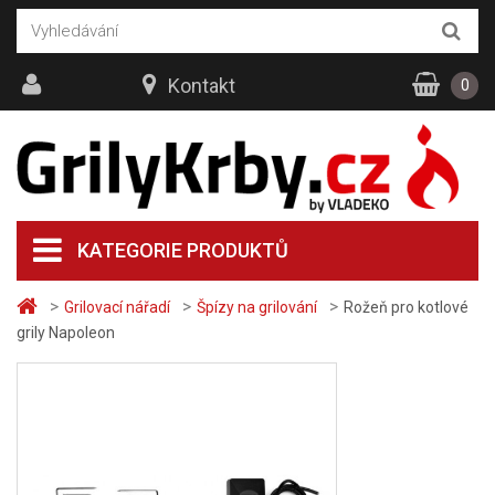
Kontakt
0
KATEGORIE PRODUKTŮ
>
>
>
Grilovací nářadí
Špízy na grilování
Rožeň pro kotlové
grily Napoleon