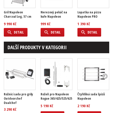
Gril Napoleon
Nerezový pekáč na
Lopatka na pizzu
Charcoal Leg, 57 cm
kuře Napoleon
Napoleon PRO
9 990 Kč
999 Kč
1 390 Kč
DETAIL
DETAIL
DETAIL
DALŠÍ PRODUKTY V KATEGORII
Rožnící sada pro grily
Rožeň pro Napoleon
Čtyřdílná sada špízů
Outdoorchef
Rogue 365/425/525/625
Napoleon
Dualchef
5 190 Kč
2 190 Kč
3 290 Kč