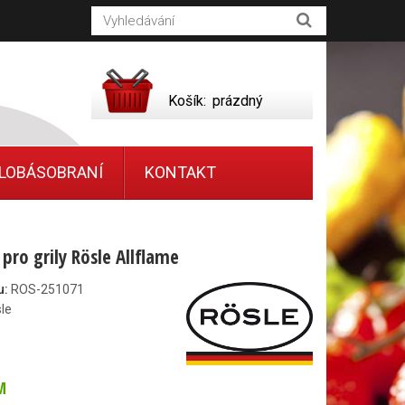
Košík:
prázdný
LOBÁSOBRANÍ
KONTAKT
 pro grily Rösle Allflame
u:
ROS-251071
le
M