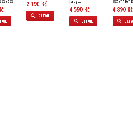
525/625
řady...
325/410/48
2 190 Kč
Kč
4 590 Kč
4 890 Kč
DETAIL
TAIL
DETAIL
DETA