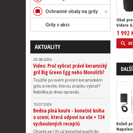
Ochranné obaly na grily
Obal pro
Grily v akci
Videro G
1 992 
DE
AKTUALITY
03.08.2026
Video: Proč vybrat právě keramický
DALŠÍ
gril Big Green Egg nebo Monolith?
Toužíte po svém prvním keramickém
grilu a nevíte, kterou značku vybrat?
Nabídka je dnes opravdu...
10.07.2026
Bedna plná kouře - konečně kniha
o uzení, která odpoví na vše + 134
vyzkoušených receptů
Rožeň pr
Napoleo
Chcete se i Vy už konečně pustit do