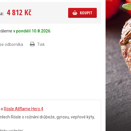
4 812 Kč
KOUPIT
a:
dešleme
v pondělí 10.8.2026
.
 se odborníka
Tisk
a
Rösle Allflame Hero 4
rilech Rösle o rožnění drůbeže, gyrosu, vepřové kýty,