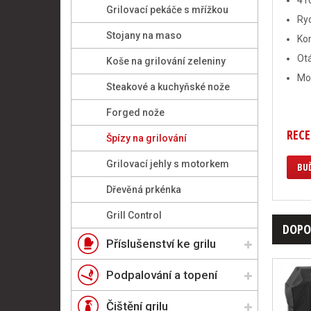
4 r
Grilovací pekáče s mřížkou
Ryc
Stojany na maso
Ko
Otá
Koše na grilování zeleniny
Mož
Steakové a kuchyňské nože
Forged nože
RECE
Špízy na grilování
Grilovací jehly s motorkem
BUĎ
Dřevěná prkénka
Grill Control
DOPO
Příslušenství ke grilu
Podpalování a topení
Čištění grilu