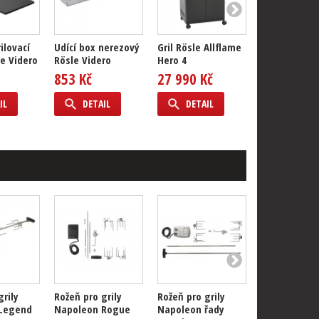
ilovací
Udící box nerezový
Gril Rösle Allflame
Gril Rösle Al
e Videro
Rösle Videro
Hero 4
Peer 3
853 Kč
27 990 Kč
19 990 Kč
IL
DETAIL
DETAIL
DETAIL
grily
Rožeň pro grily
Rožeň pro grily
Rožeň pro gr
Legend
Napoleon Rogue
Napoleon řady
Napoleon řa