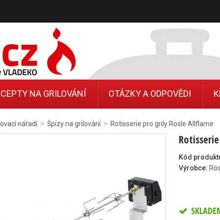
CEPTY NA GRILOVÁNÍ
OTÁZKY A ODPOVĚDI
K
>
>
lovací nářadí
Špízy na grilování
Rotisserie pro grily Rösle Allflame
Rotisserie
Kód produkt
Výrobce:
Rös
SKLADE