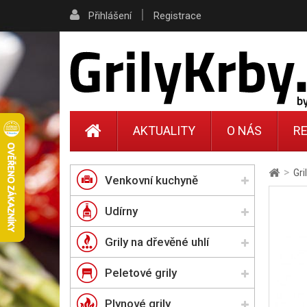
|
Přihlášení
Registrace
AKTUALITY
O NÁS
RE
>
Gri
Venkovní kuchyně
Udírny
Grily na dřevěné uhlí
Peletové grily
Plynové grily