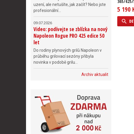
365/425/
uzení, ale netušíte, jak začít? Nebo jste
5 190 
profesionální...
DE
09.07.2026
Video: podívejte se zblízka na nový
Napoleon Rogue PRO 425 edice 50
let
Do rodiny plynových grilů Napoleon v
průběhu grilovací sezóny přibyla
novinka v podobě grilu...
Archiv aktualit