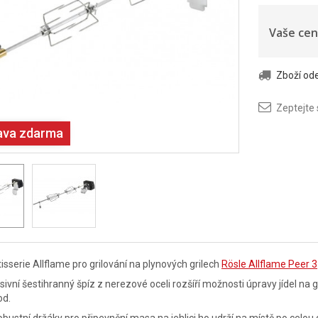
Vaše cen
Zboží o
Zeptejte
ava zdarma
isserie Allflame pro grilování na plynových grilech
Rösle Allflame Peer 3
ivní šestihranný špíz z nerezové oceli rozšíří možnosti úpravy jídel na g
od.