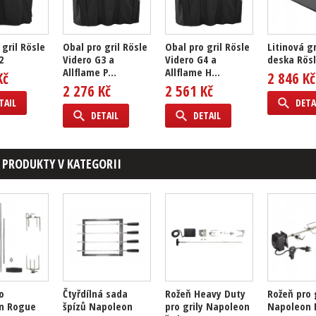
 gril Rösle
Obal pro gril Rösle
Obal pro gril Rösle
Litinová gr
2
Videro G3 a
Videro G4 a
deska Rösl
Allflame P...
Allflame H...
Kč
2 846 Kč
2 276 Kč
2 561 Kč
TAIL
DETA
DETAIL
DETAIL
 PRODUKTY V KATEGORII
o
Čtyřdílná sada
Rožeň Heavy Duty
Rožeň pro 
n Rogue
špízů Napoleon
pro grily Napoleon
Napoleon 