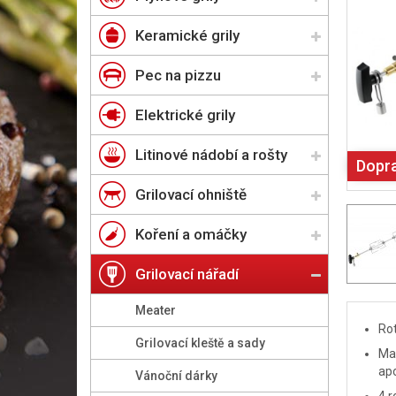
Keramické grily
Pec na pizzu
Elektrické grily
Litinové nádobí a rošty
Dopr
Grilovací ohniště
Koření a omáčky
Grilovací nářadí
Meater
Rot
Grilovací kleště a sady
Mas
ap
Vánoční dárky