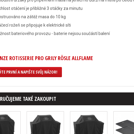
obustní držáky pro připevnění masa na jehlici ho udrží na místě po celou
hlost otáčení je přibližně 3 otáčky za minutu
nstruováno na zátěž masa do 10 kg
čecí rožeň se připojuje k elektrické síti
nost bateriového provozu - baterie nejsou součástí balení
NZE ROTISSERIE PRO GRILY RÖSLE ALLFLAME
TE PRVNÍ A NAPIŠTE SVŮJ NÁZOR!
RUČUJEME TAKÉ ZAKOUPIT