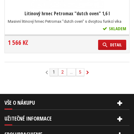
Litinový hrnec Petromax "dutch oven" 1,6 l
Masivní litinový hrnec Petromax "dutch oven" s dvojitou funkcí víka
SKLADEM
1 566 Kč
DETAIL
1
2
...
5
VŠE O NÁKUPU
UŽITEČNÉ INFORMACE