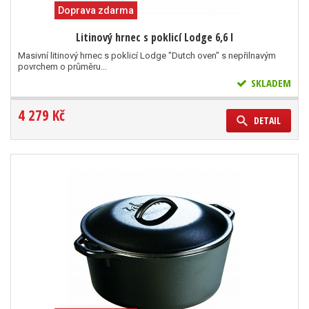
Doprava zdarma
Litinový hrnec s poklicí Lodge 6,6 l
Masivní litinový hrnec s poklicí Lodge "Dutch oven" s nepřilnavým
povrchem o průměru...
SKLADEM
4 279 Kč
DETAIL