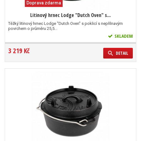
Doprava zdarma
Litinový hrnec Lodge "Dutch Oven" s...
Těžký litinový hrnec Lodge "Dutch Oven" s poklicí s nepřilnavým
povrchem o průměru 25,5...
SKLADEM
3 219 Kč
DETAIL