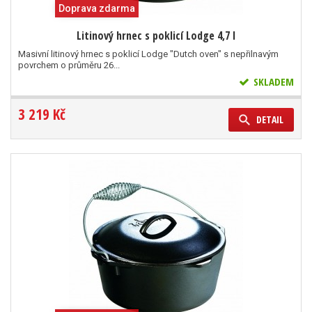
Doprava zdarma
Litinový hrnec s poklicí Lodge 4,7 l
Masivní litinový hrnec s poklicí Lodge "Dutch oven" s nepřilnavým
povrchem o průměru 26...
SKLADEM
3 219 Kč
DETAIL