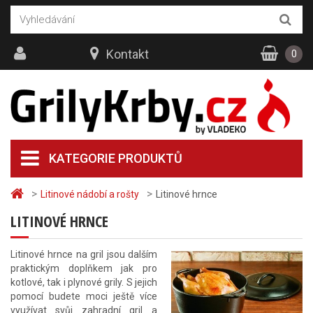
Kontakt
0
KATEGORIE PRODUKTŮ
>
>
Litinové nádobí a rošty
Litinové hrnce
LITINOVÉ HRNCE
Litinové hrnce na gril jsou dalším
praktickým doplňkem jak pro
kotlové, tak i plynové grily. S jejich
pomocí budete moci ještě více
využívat svůj zahradní gril a