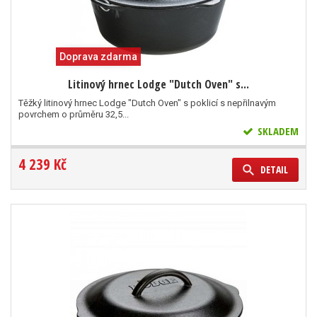
Doprava zdarma
Litinový hrnec Lodge "Dutch Oven" s...
Těžký litinový hrnec Lodge "Dutch Oven" s poklicí s nepřilnavým
povrchem o průměru 32,5...
SKLADEM
4 239 Kč
DETAIL