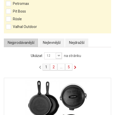
Petromax
Pit Boss
Rösle
Valhal Outdoor
Nejprodávanější
Nejlevnější
Nejdražší
Ukázat
na stránku
12
1
2
...
5