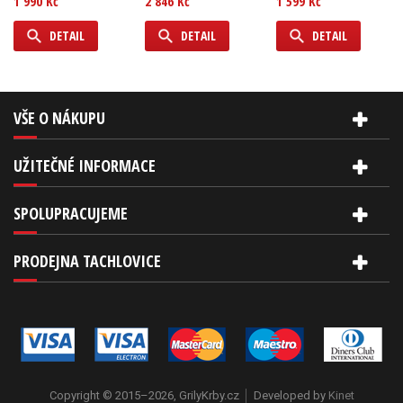
1 990 Kč
2 846 Kč
1 599 Kč
DETAIL
DETAIL
DETAIL
VŠE O NÁKUPU
UŽITEČNÉ INFORMACE
SPOLUPRACUJEME
PRODEJNA TACHLOVICE
Copyright © 2015–2026, GrilyKrby.cz
Developed by
Kinet