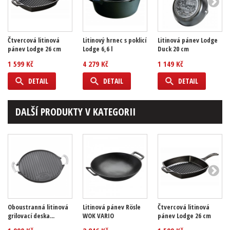
Čtvercová litinová
Litinový hrnec s poklicí
Litinová pánev Lodge
pánev Lodge 26 cm
Lodge 6,6 l
Duck 20 cm
1 599 Kč
4 279 Kč
1 149 Kč
DETAIL
DETAIL
DETAIL
DALŠÍ PRODUKTY V KATEGORII
Oboustranná litinová
Litinová pánev Rösle
Čtvercová litinová
grilovací deska...
WOK VARIO
pánev Lodge 26 cm