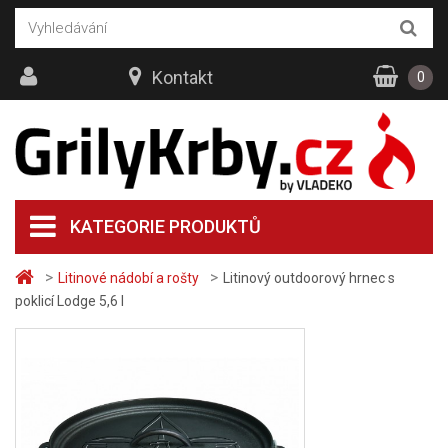
Kontakt
0
KATEGORIE PRODUKTŮ
>
>
Litinové nádobí a rošty
Litinový outdoorový hrnec s
poklicí Lodge 5,6 l