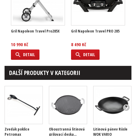
Gril Napoleon Travel Pro285X
Gril Napoleon Travel PRO 285
10 990 Kč
8 490 Kč
DETAIL
DETAIL
DALŠÍ PRODUKTY V KATEGORII
Zvedák poklice
Oboustranná litinová
Litinová pánev Rösle
Petromax
grilovací deska...
WOK VARIO