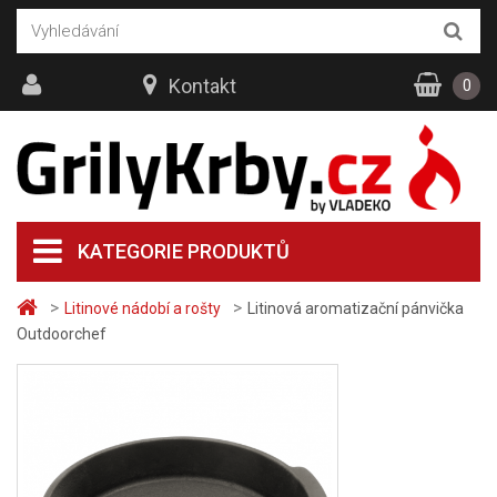
Kontakt
0
KATEGORIE PRODUKTŮ
>
>
Litinové nádobí a rošty
Litinová aromatizační pánvička
Outdoorchef