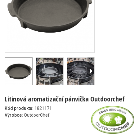
Litinová aromatizační pánvička Outdoorchef
Kód produktu:
1821171
Výrobce:
OutdoorChef