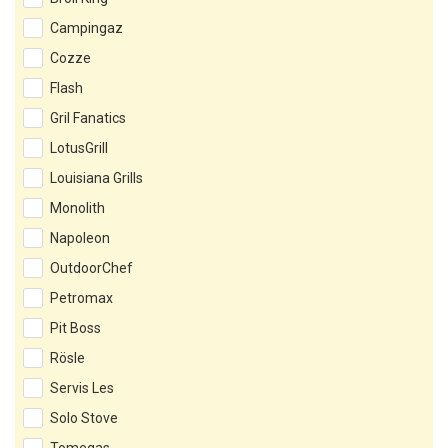
Campingaz
Cozze
Flash
Gril Fanatics
LotusGrill
Louisiana Grills
Monolith
Napoleon
OutdoorChef
Petromax
Pit Boss
Rösle
Servis Les
Solo Stove