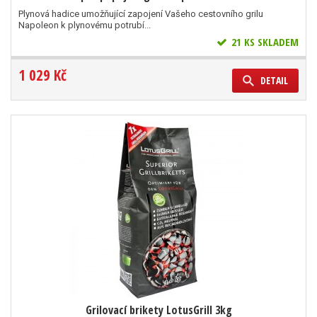
Plynová hadice umožňující zapojení Vašeho cestovního grilu
Napoleon k plynovému potrubí...
21 KS SKLADEM
1 029 Kč
DETAIL
Grilovací brikety LotusGrill 3kg