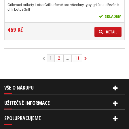
Grilovací brikety LotusGrill určené pro všechny typy grilů na dřevěné
uhlí LotusGrill
SKLADEM
469 Kč
DETAIL
1
2
...
11
VŠE O NÁKUPU
UŽITEČNÉ INFORMACE
SPOLUPRACUJEME