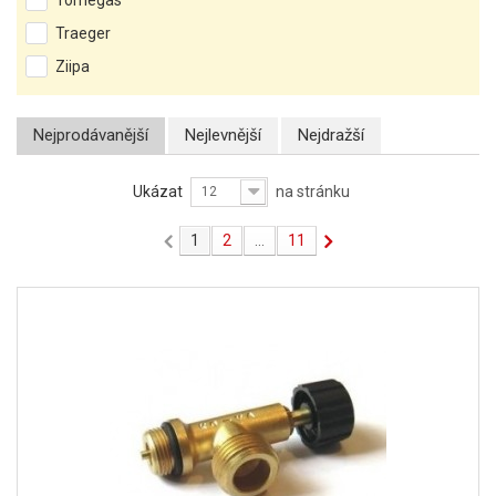
Tomegas
Traeger
Ziipa
Nejprodávanější
Nejlevnější
Nejdražší
Ukázat
na stránku
12
1
2
...
11