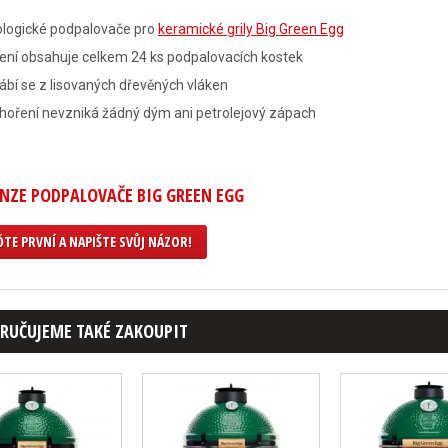
ologické podpalovače pro
keramické grily Big Green Egg
ení obsahuje celkem 24 ks podpalovacích kostek
ábí se z lisovaných dřevěných vláken
 hoření nevzniká žádný dým ani petrolejový zápach
NZE PODPALOVAČE BIG GREEN EGG
TE PRVNÍ A NAPIŠTE SVŮJ NÁZOR!
RUČUJEME TAKÉ ZAKOUPIT