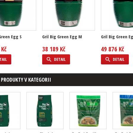
 Green Egg S
Gril Big Green Egg M
Gril Big Green E
 Kč
38 189 Kč
49 876 Kč
TAIL
DETAIL
DETAIL
 PRODUKTY V KATEGORII