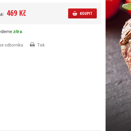
469 Kč
KOUPIT
a:
dešleme
zítra
.
 se odborníka
Tisk