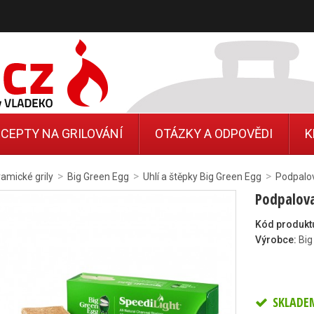
CEPTY NA GRILOVÁNÍ
OTÁZKY A ODPOVĚDI
K
>
>
>
amické grily
Big Green Egg
Uhlí a štěpky Big Green Egg
Podpalo
Podpalova
Kód produkt
Výrobce:
Big
SKLADE