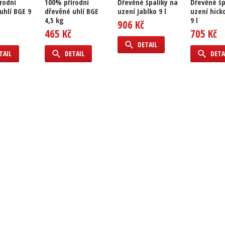
rodní
100% přírodní
Dřevěné špalíky na
Dřevěné šp
uhlí BGE 9
dřevěné uhlí BGE
uzení Jablko 9 l
uzení hick
4,5 kg
9 l
906 Kč
465 Kč
705 Kč
DETAIL
TAIL
DETAIL
DETA