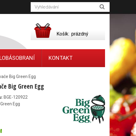
Košík:
prázdný
LOBÁSOBRANÍ
KONTAKT
vače Big Green Egg
če Big Green Egg
u:
BGE-120922
 Green Egg
M