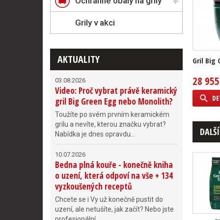
Ochranné obaly na grily
Grily v akci
AKTUALITY
Gril Big
28 955
03.08.2026
Video: Proč vybrat právě keramický
DE
gril Big Green Egg nebo Monolith?
Toužíte po svém prvním keramickém
grilu a nevíte, kterou značku vybrat?
DALŠÍ
Nabídka je dnes opravdu...
10.07.2026
Bedna plná kouře - konečně kniha
o uzení, která odpoví na vše + 134
vyzkoušených receptů
Chcete se i Vy už konečně pustit do
uzení, ale netušíte, jak začít? Nebo jste
profesionální...