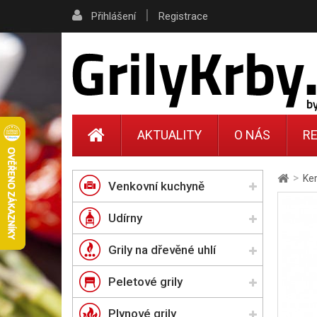
|
Přihlášení
Registrace
AKTUALITY
O NÁS
RE
>
Ker
Venkovní kuchyně
Udírny
Grily na dřevěné uhlí
Peletové grily
Plynové grily