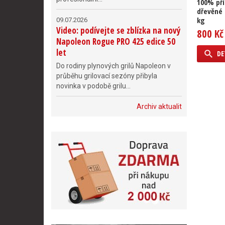
100% pří
dřevěné 
kg
09.07.2026
Video: podívejte se zblízka na nový
800 Kč
Napoleon Rogue PRO 425 edice 50
let
DE
Do rodiny plynových grilů Napoleon v
průběhu grilovací sezóny přibyla
novinka v podobě grilu...
Archiv aktualit