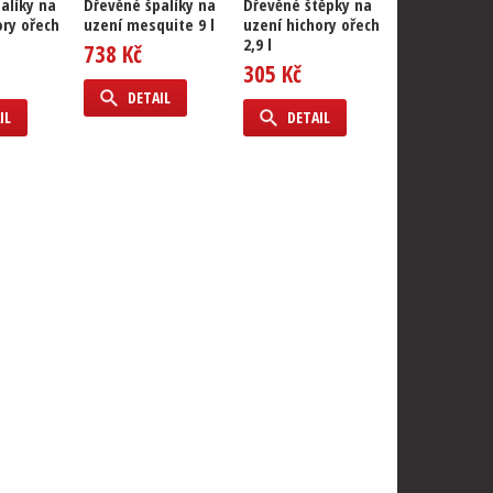
alíky na
Dřevěné špalíky na
Dřevěné štěpky na
Dřevěné ště
ory ořech
uzení mesquite 9 l
uzení hichory ořech
uzení pekan
2,9 l
ořech 2,9 l
738 Kč
305 Kč
305 Kč
DETAIL
IL
DETAIL
DETAIL