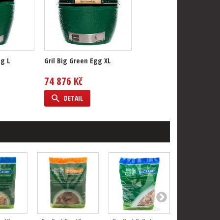
gg L
Gril Big Green Egg XL
74 876 Kč
DETAIL