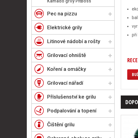
Kamado grily PitBoss
ek
Pec na pizzu
bal
vyr
Elektrické grily
při
Litinové nádobí a rošty
Grilovací ohniště
RECE
Koření a omáčky
BUĎ
Grilovací nářadí
Příslušenství ke grilu
DOPO
Podpalování a topení
Čištění grilu