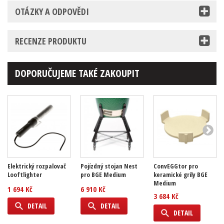
OTÁZKY A ODPOVĚDI
RECENZE PRODUKTU
DOPORUČUJEME TAKÉ ZAKOUPIT
Elektrický rozpalovač
Pojízdný stojan Nest
ConvEGGtor pro
Looftlighter
pro BGE Medium
keramické grily BGE
Medium
1 694 Kč
6 910 Kč
3 684 Kč
DETAIL
DETAIL
DETAIL