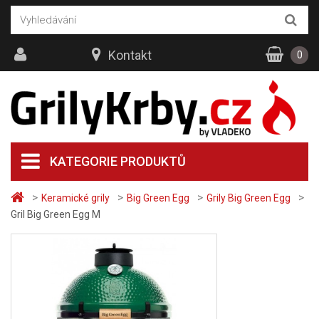
Kontakt
0
KATEGORIE PRODUKTŮ
>
>
>
>
Keramické grily
Big Green Egg
Grily Big Green Egg
Gril Big Green Egg M