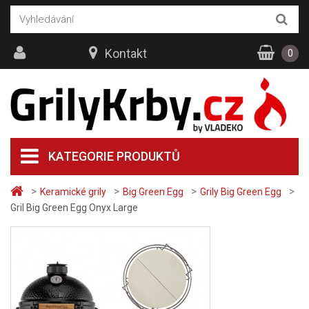
Kontakt
0
KATEGORIE PRODUKTŮ
>
>
>
>
Keramické grily
Big Green Egg
Grily Big Green Egg
Gril Big Green Egg Onyx Large