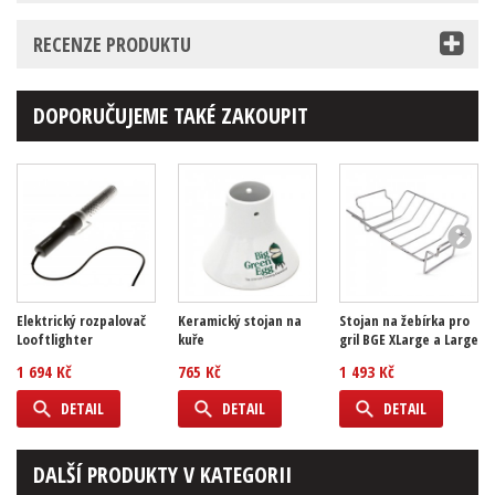
RECENZE PRODUKTU
DOPORUČUJEME TAKÉ ZAKOUPIT
Elektrický rozpalovač
Keramický stojan na
Stojan na žebírka pro
Looftlighter
kuře
gril BGE XLarge a Large
1 694 Kč
765 Kč
1 493 Kč
DETAIL
DETAIL
DETAIL
DALŠÍ PRODUKTY V KATEGORII