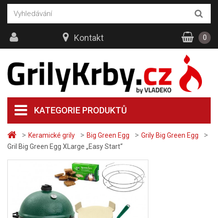
Kontakt
0
KATEGORIE PRODUKTŮ
>
>
>
>
Keramické grily
Big Green Egg
Grily Big Green Egg
Gril Big Green Egg XLarge „Easy Start“