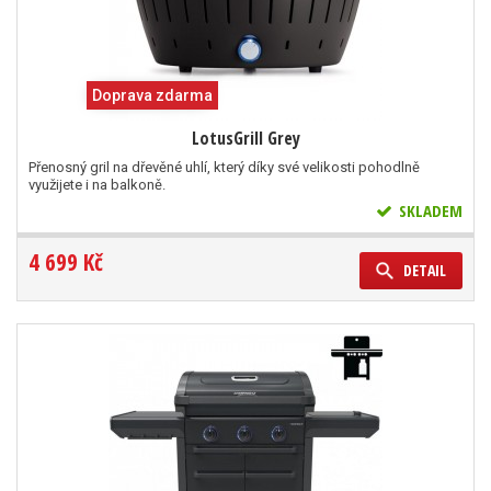
Doprava zdarma
LotusGrill Grey
Přenosný gril na dřevěné uhlí, který díky své velikosti pohodlně
využijete i na balkoně.
SKLADEM
4 699 Kč
DETAIL