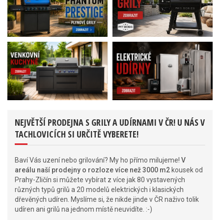
NEJVĚTŠÍ PRODEJNA S GRILY A UDÍRNAMI V ČR! U NÁS V
TACHLOVICÍCH SI URČITĚ VYBERETE!
Baví Vás uzení nebo grilování? My ho přímo milujeme!
V
areálu naší prodejny o rozloze více než 3000 m2
kousek od
Prahy-Zličín si můžete vybírat z více jak 80 vystavených
různých typů grilů a 20 modelů elektrických i klasických
dřevěných udíren. Myslíme si, že nikde jinde v ČR naživo tolik
udíren ani grilů na jednom místě neuvidíte. :-)