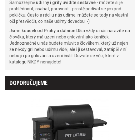
Samozřejmě
udírny i grily uvidíte sestavné
- můžete si je
prohlédnout, osahat, porovnat - prostě podívat se jim pod
pokličku. Často a rádi u nás udíme, můžete se tedy na vlastní
oči přesvědčit, co naše udírny dovedou :-)
Jsme
kousek od Prahy u dálnice D5
a vždy u nás narazíte na
člověka, který má uzení nebo grilování jako koníček.
Jednoznačně u nás budete mluvit s člověkem, který už nejen
že někdy gril nebo udírnu viděl, ale i jí sestavoval, zatápěl v ní
nebo jí i po grilování a uzení čistil. Dozvíte se věci, které v
katalogu NIKDY nenajdete!
DOPORUČUJEME