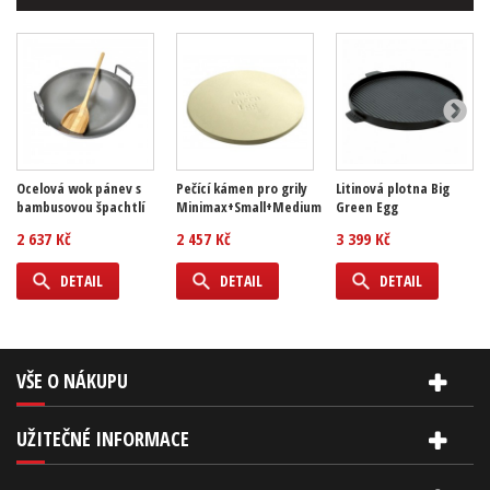
Ocelová wok pánev s
Pečící kámen pro grily
Litinová plotna Big
bambusovou špachtlí
Minimax+Small+Medium
Green Egg
2 637 Kč
2 457 Kč
3 399 Kč
DETAIL
DETAIL
DETAIL
VŠE O NÁKUPU
UŽITEČNÉ INFORMACE