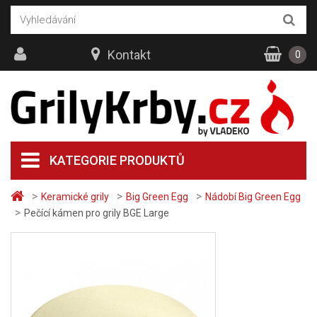
Kontakt
0
KATEGORIE PRODUKTŮ
>
>
>
Keramické grily
Big Green Egg
Nádobí Big Green Egg
>
Pečící kámen pro grily BGE Large