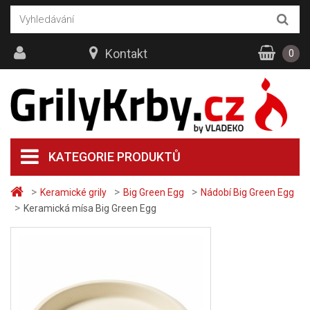
Kontakt
0
KATEGORIE PRODUKTŮ
>
>
>
Keramické grily
Big Green Egg
Nádobí Big Green Egg
>
Keramická mísa Big Green Egg