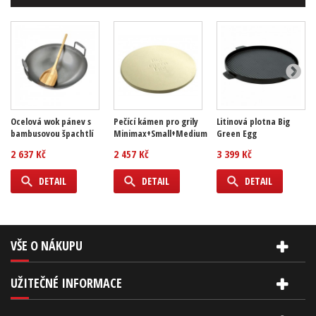
Ocelová wok pánev s
Pečící kámen pro grily
Litinová plotna Big
bambusovou špachtlí
Minimax+Small+Medium
Green Egg
2 637 Kč
2 457 Kč
3 399 Kč
DETAIL
DETAIL
DETAIL
VŠE O NÁKUPU
UŽITEČNÉ INFORMACE