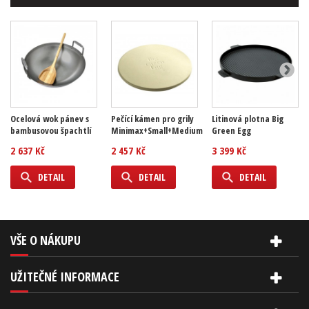
Ocelová wok pánev s
Pečící kámen pro grily
Litinová plotna Big
bambusovou špachtlí
Minimax+Small+Medium
Green Egg
2 637 Kč
2 457 Kč
3 399 Kč
DETAIL
DETAIL
DETAIL
VŠE O NÁKUPU
UŽITEČNÉ INFORMACE