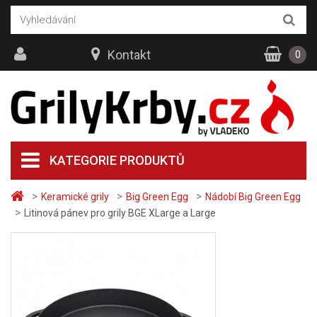
Kontakt
0
KATEGORIE PRODUKTŮ
>
>
>
Keramické grily
Big Green Egg
Nádobí Big Green Egg
>
Litinová pánev pro grily BGE XLarge a Large