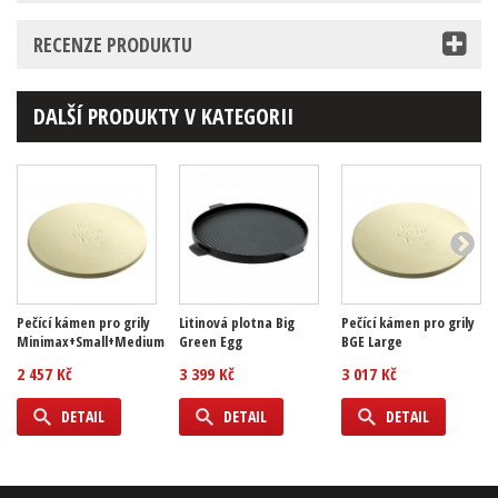
RECENZE PRODUKTU
DALŠÍ PRODUKTY V KATEGORII
Pečící kámen pro grily
Litinová plotna Big
Pečící kámen pro grily
Minimax+Small+Medium
Green Egg
BGE Large
2 457 Kč
3 399 Kč
3 017 Kč
DETAIL
DETAIL
DETAIL