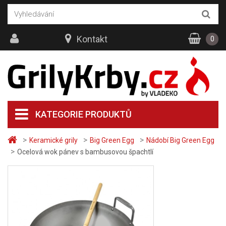
Kontakt
0
KATEGORIE PRODUKTŮ
>
>
>
Keramické grily
Big Green Egg
Nádobí Big Green Egg
>
Ocelová wok pánev s bambusovou špachtlí