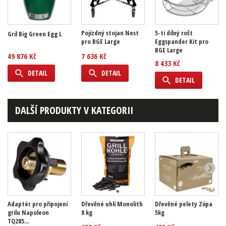
Pojízdný stojan Nest
5-ti dílný rošt
Gril Big Green Egg L
pro BGE Large
Eggspander Kit pro
BGE Large
49 876 Kč
7 636 Kč
8 433 Kč
DETAIL
DETAIL
DETAIL
DALŠÍ PRODUKTY V KATEGORII
Adaptér pro připojení
Dřevěné uhlí Monolith
Dřevěné pelety Ziipa
grilu Napoleon
8 kg
5kg
TQ285...