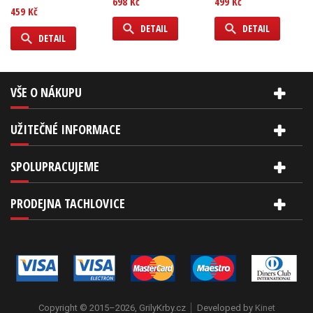
698 Kč
499 Kč
459 Kč
DETAIL
DETAIL
DETAIL
VŠE O NÁKUPU
UŽITEČNÉ INFORMACE
SPOLUPRACUJEME
PRODEJNA TACHLOVICE
Copyright © 2015–2026, GrilyKrby.cz
Developed by
Kinet