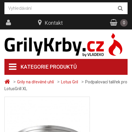
Kontakt
0
KATEGORIE PRODUKTŮ
>
>
>
Grily na dřevěné uhlí
Lotus Gril
Podpalovací talířek pro
LotusGrill XL