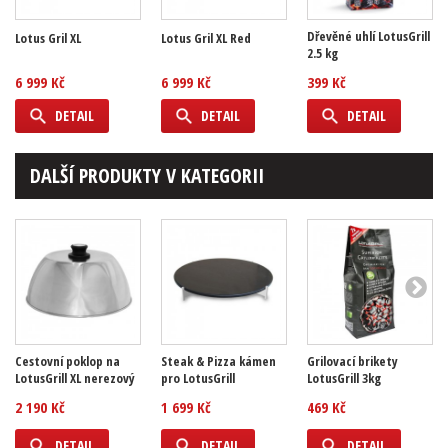
Dřevěné uhlí LotusGrill
Lotus Gril XL
Lotus Gril XL Red
2.5 kg
6 999 Kč
6 999 Kč
399 Kč
DETAIL
DETAIL
DETAIL
DALŠÍ PRODUKTY V KATEGORII
Cestovní poklop na
Steak & Pizza kámen
Grilovací brikety
LotusGrill XL nerezový
pro LotusGrill
LotusGrill 3kg
2 190 Kč
1 699 Kč
469 Kč
DETAIL
DETAIL
DETAIL