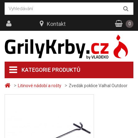
Kontakt
0
KATEGORIE PRODUKTŮ
>
>
Litinové nádobí a rošty
Zvedák poklice Valhal Outdoor