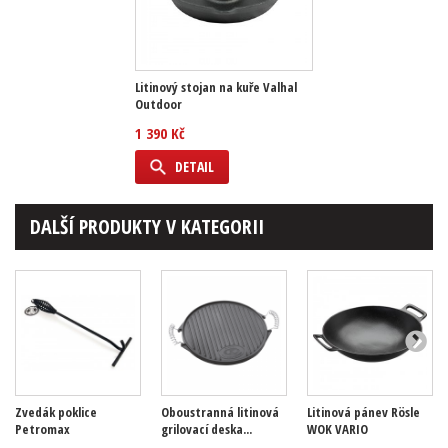
Litinový stojan na kuře Valhal
Outdoor
1 390 Kč
DETAIL
DALŠÍ PRODUKTY V KATEGORII
Zvedák poklice
Oboustranná litinová
Litinová pánev Rösle
Petromax
grilovací deska...
WOK VARIO