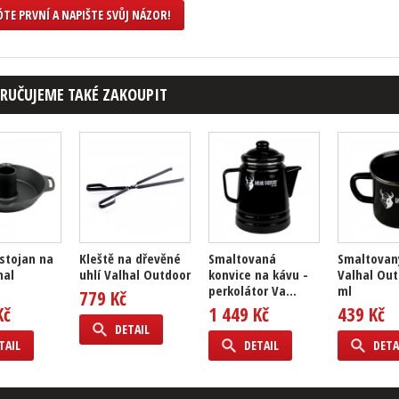
TE PRVNÍ A NAPIŠTE SVŮJ NÁZOR!
RUČUJEME TAKÉ ZAKOUPIT
 stojan na
Kleště na dřevěné
Smaltovaná
Smaltovan
hal
uhlí Valhal Outdoor
konvice na kávu -
Valhal Out
perkolátor Va...
ml
779 Kč
Kč
1 449 Kč
439 Kč
DETAIL
TAIL
DETAIL
DETA