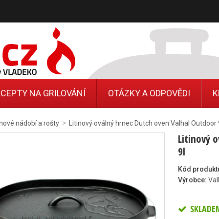
CEPTY NA GRILOVÁNÍ
OTÁZKY A ODPOVĚDI
K
>
inové nádobí a rošty
Litinový oválný hrnec Dutch oven Valhal Outdoor 
Litinový 
9l
Kód produkt
Výrobce:
Val
SKLADE