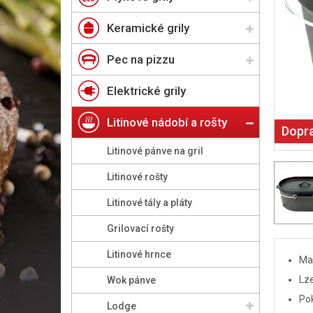
Keramické grily
Pec na pizzu
Elektrické grily
Litinové nádobí a rošty
Dopr
Litinové pánve na gril
Litinové rošty
Litinové tály a pláty
Grilovací rošty
Litinové hrnce
Mas
Lze
Wok pánve
Pok
Lodge