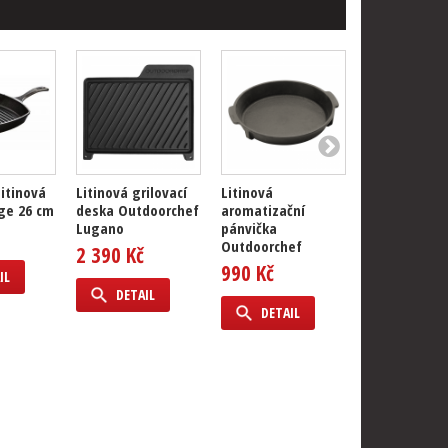
litinová
Litinová grilovací
Litinová
Litinová pán
ge 26 cm
deska Outdoorchef
aromatizační
Pofferjets
Lugano
pánvička
Petromax 30
Outdoorchef
2 390 Kč
996 Kč
990 Kč
IL
DETAIL
DETAIL
DETAIL