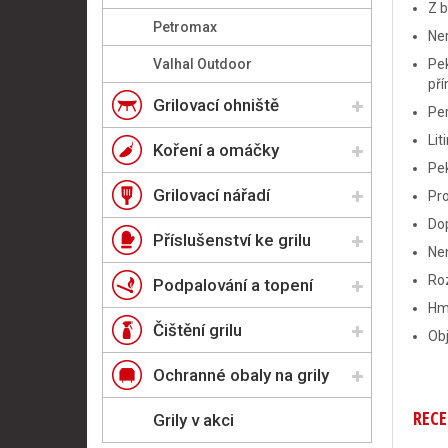
Z b
Petromax
Ne
Valhal Outdoor
Pek
pří
Grilovací ohniště
Per
Lit
Koření a omáčky
Pek
Grilovací nářadí
Pro
Do
Příslušenství ke grilu
Ne
Roz
Podpalování a topení
Hm
Čištění grilu
Obj
Ochranné obaly na grily
RECE
Grily v akci