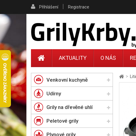
|
Přihlášení
Registrace
AKTUALITY
O NÁS
RE
>
Lit
Venkovní kuchyně
Udírny
Grily na dřevěné uhlí
Peletové grily
Plynové grily