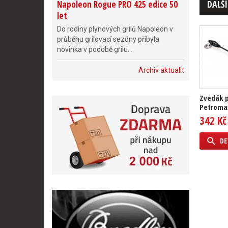
DALŠÍ
Napoleon Rogue PRO 425 edice 50
let
Do rodiny plynových grilů Napoleon v
průběhu grilovací sezóny přibyla
novinka v podobě grilu...
Archiv aktualit
Zvedák p
Petroma
342 Kč
DE