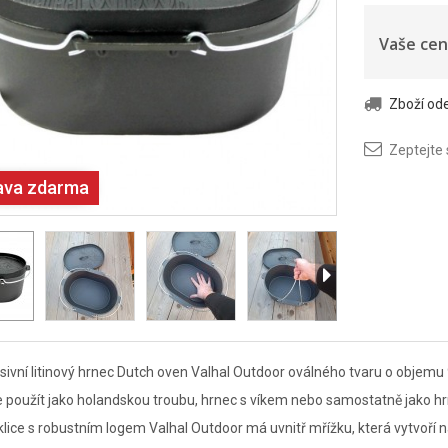
Vaše cen
Zboží o
Zeptejte
ava zdarma
ivní litinový hrnec Dutch oven Valhal Outdoor oválného tvaru o objemu 9
 použít jako holandskou troubu, hrnec s víkem nebo samostatně jako hr
lice s robustním logem Valhal Outdoor má uvnitř mřížku, která vytvoří