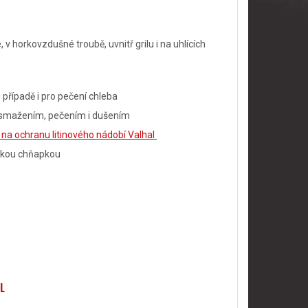
 horkovzdušné troubě, uvnitř grilu i na uhlících
o případě i pro pečení chleba
, smažením, pečením i dušením
na ochranu litinového nádobí Valhal
kou chňapkou
L