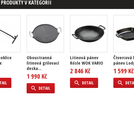
 PRODUKTY V KATEGORII
oklice
Oboustranná
Litinová pánev
Čtvercová 
x
litinová grilovací
Rösle WOK VARIO
pánev Lod
deska...
2 846 Kč
1 599 Kč
1 990 Kč
TAIL
DETAIL
DETA
DETAIL