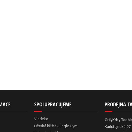
RMACE
SPOLUPRACUJEME
PRODEJNA T
Vladeko
GrilyKrby Tachl
Dětská hřiště Jungle Gym
Karlštejnská 97