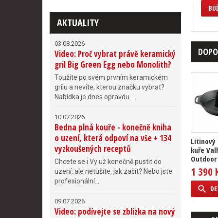
BUĎ
AKTUALITY
03.08.2026
DOPO
Video: Proč vybrat právě keramický
gril Big Green Egg nebo Monolith?
Toužíte po svém prvním keramickém
grilu a nevíte, kterou značku vybrat?
Nabídka je dnes opravdu...
10.07.2026
Bedna plná kouře - konečně kniha
o uzení, která odpoví na vše + 134
Litinový
vyzkoušených receptů
kuře Val
Outdoor
Chcete se i Vy už konečně pustit do
1 390 
uzení, ale netušíte, jak začít? Nebo jste
profesionální...
DE
09.07.2026
Video: podívejte se zblízka na nový