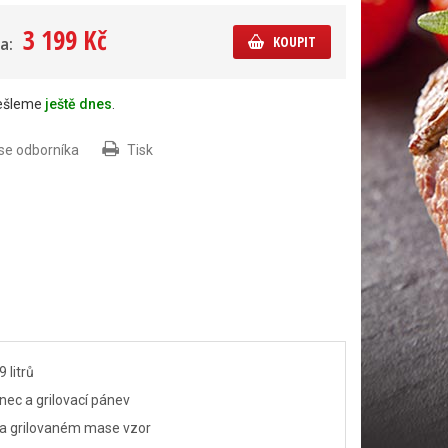
3 199 Kč
KOUPIT
a:
dešleme
ještě dnes
.
 se odborníka
Tisk
 litrů
nec a grilovací pánev
 na grilovaném mase vzor