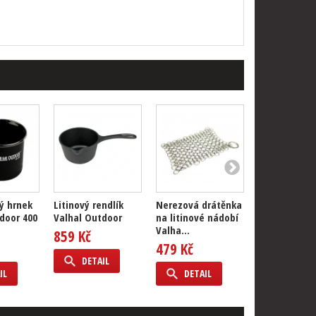
ý hrnek
Litinový rendlík
Nerezová drátěnka
Řeznický nůž
door 400
Valhal Outdoor
na litinové nádobí
Outdoor
Valha...
859 Kč
2 199 Kč
479 Kč
DETAIL
DETAIL
IL
DETAIL