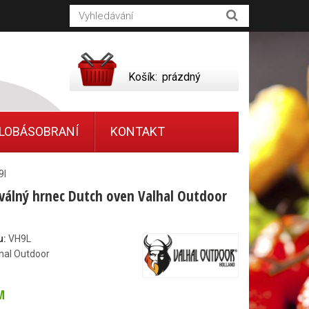
Košík:
prázdný
LOBÁSOBRANÍ
KONTAKT
9l
oválný hrnec Dutch oven Valhal Outdoor
u:
VH9L
hal Outdoor
M