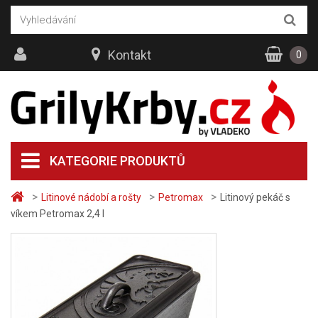
Kontakt
0
KATEGORIE PRODUKTŮ
>
>
>
Litinové nádobí a rošty
Petromax
Litinový pekáč s
víkem Petromax 2,4 l