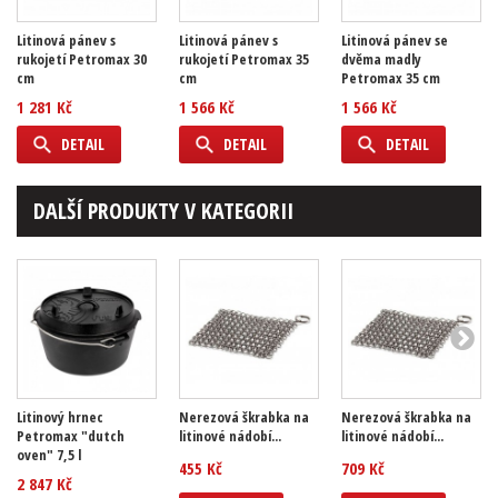
Litinová pánev s
Litinová pánev s
Litinová pánev se
rukojetí Petromax 30
rukojetí Petromax 35
dvěma madly
cm
cm
Petromax 35 cm
1 281 Kč
1 566 Kč
1 566 Kč
DETAIL
DETAIL
DETAIL
DALŠÍ PRODUKTY V KATEGORII
Litinový hrnec
Nerezová škrabka na
Nerezová škrabka na
Petromax "dutch
litinové nádobí...
litinové nádobí...
oven" 7,5 l
455 Kč
709 Kč
2 847 Kč