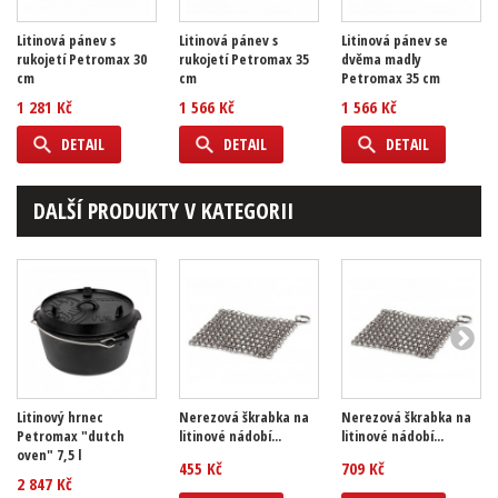
Litinová pánev s
Litinová pánev s
Litinová pánev se
rukojetí Petromax 30
rukojetí Petromax 35
dvěma madly
cm
cm
Petromax 35 cm
1 281 Kč
1 566 Kč
1 566 Kč
DETAIL
DETAIL
DETAIL
DALŠÍ PRODUKTY V KATEGORII
Litinový hrnec
Nerezová škrabka na
Nerezová škrabka na
Petromax "dutch
litinové nádobí...
litinové nádobí...
oven" 7,5 l
455 Kč
709 Kč
2 847 Kč