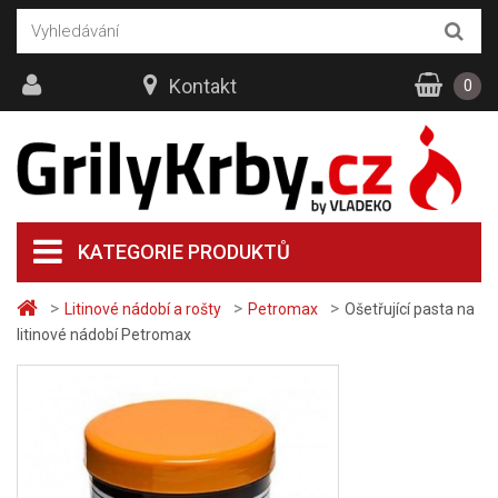
Kontakt
0
KATEGORIE PRODUKTŮ
>
>
>
Litinové nádobí a rošty
Petromax
Ošetřující pasta na
litinové nádobí Petromax