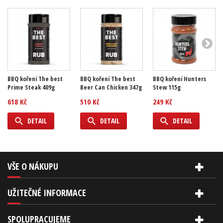
BBQ koření The best
BBQ koření The best
BBQ koření Hunters
Prime Steak 409g
Beer Can Chicken 347g
Stew 115g
618 Kč
510 Kč
249 Kč
DETAIL
DETAIL
DETAIL
VŠE O NÁKUPU
UŽITEČNÉ INFORMACE
SPOLUPRACUJEME