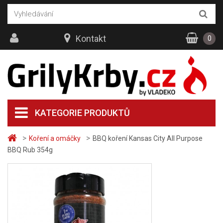
Kontakt
0
KATEGORIE PRODUKTŮ
>
>
Koření a omáčky
BBQ koření Kansas City All Purpose
BBQ Rub 354g