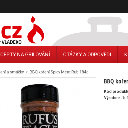
CEPTY NA GRILOVÁNÍ
OTÁZKY A ODPOVĚDI
K
>
ření a omáčky
BBQ koření Spicy Meat Rub 184g
BBQ kořen
Kód produkt
Výrobce:
Ru