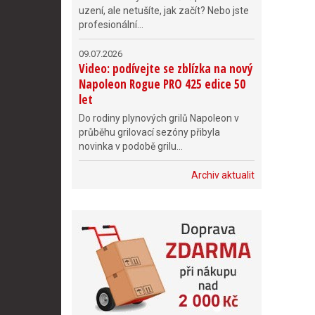
uzení, ale netušíte, jak začít? Nebo jste
profesionální...
09.07.2026
Video: podívejte se zblízka na nový
Napoleon Rogue PRO 425 edice 50
let
Do rodiny plynových grilů Napoleon v
průběhu grilovací sezóny přibyla
novinka v podobě grilu...
Archiv aktualit