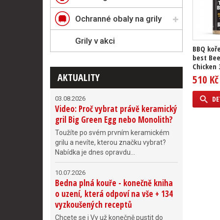
Ochranné obaly na grily
Grily v akci
BBQ koře
best Bee
Chicken 
AKTUALITY
510 Kč
DE
03.08.2026
Video: Proč vybrat právě keramický
gril Big Green Egg nebo Monolith?
Toužíte po svém prvním keramickém
grilu a nevíte, kterou značku vybrat?
Nabídka je dnes opravdu...
10.07.2026
Bedna plná kouře - konečně kniha
o uzení, která odpoví na vše + 134
vyzkoušených receptů
Chcete se i Vy už konečně pustit do