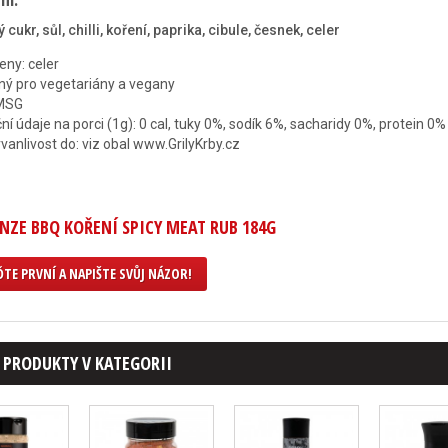
 cukr, sůl, chilli, koření, paprika, cibule, česnek, celer
eny: celer
ý pro vegetariány a vegany
MSG
ční údaje na porci (1g): 0 cal, tuky 0%, sodík 6%, sacharidy 0%, protein 0
rvanlivost do: viz obal www.GrilyKrby.cz
NZE BBQ KOŘENÍ SPICY MEAT RUB 184G
TE PRVNÍ A NAPIŠTE SVŮJ NÁZOR!
 PRODUKTY V KATEGORII