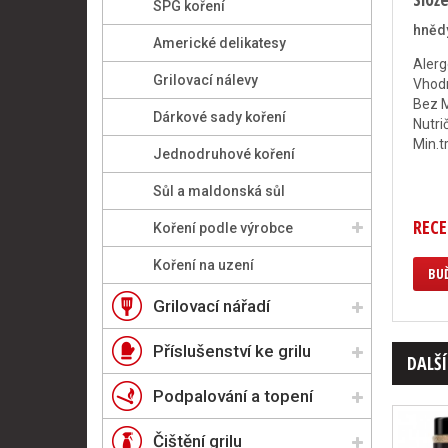
SPG koření
hnědý
Americké delikatesy
Alerg
Grilovací nálevy
Vhodn
Bez 
Dárkové sady koření
Nutri
Min.t
Jednodruhové koření
Sůl a maldonská sůl
RECE
Koření podle výrobce
Koření na uzení
BUĎ
Grilovací nářadí
Příslušenství ke grilu
DALŠÍ
Podpalování a topení
Čištění grilu