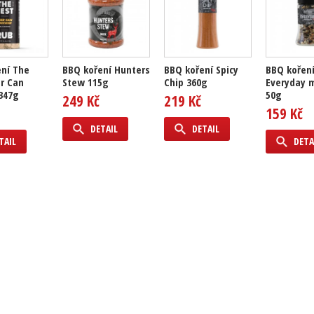
ní The
BBQ koření Hunters
BBQ koření Spicy
BBQ kořen
r Can
Stew 115g
Chip 360g
Everyday 
347g
50g
249 Kč
219 Kč
159 Kč
DETAIL
DETAIL
TAIL
DETA