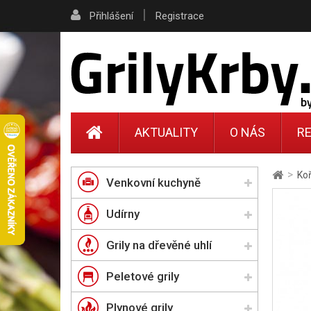
|
Přihlášení
Registrace
AKTUALITY
O NÁS
RE
>
Ko
Venkovní kuchyně
Udírny
Grily na dřevěné uhlí
Peletové grily
Plynové grily