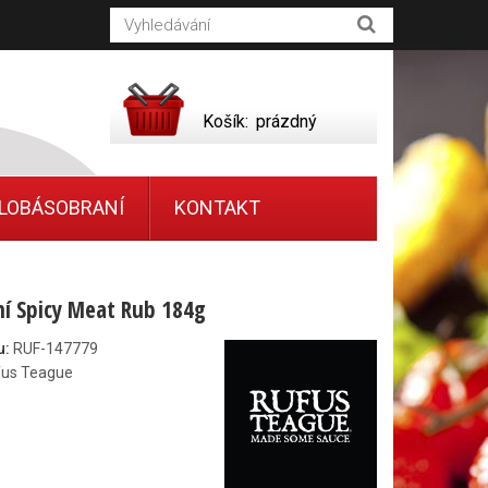
Košík:
prázdný
LOBÁSOBRANÍ
KONTAKT
í Spicy Meat Rub 184g
u:
RUF-147779
fus Teague