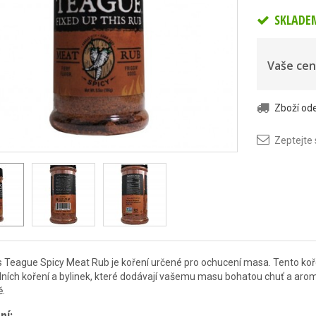
SKLADE
Vaše cen
Zboží o
Zeptejte
 Teague Spicy Meat Rub je koření určené pro ochucení masa. Tento koře
dních koření a bylinek, které dodávají vašemu masu bohatou chuť a aroma
ě.
ní: