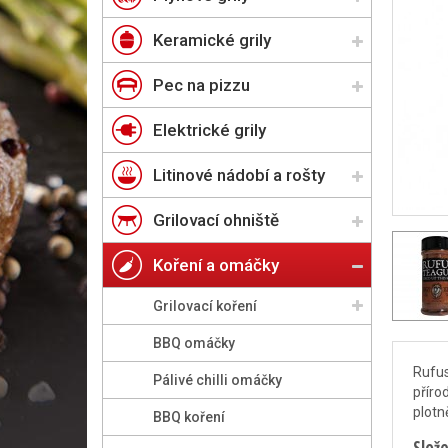
Keramické grily
Pec na pizzu
Elektrické grily
Litinové nádobí a rošty
Grilovací ohniště
Koření a omáčky
Grilovací koření
BBQ omáčky
Rufus
Pálivé chilli omáčky
příro
plotn
BBQ koření
Slože