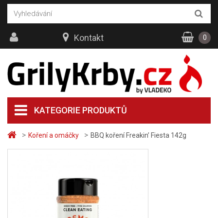
Kontakt
0
KATEGORIE PRODUKTŮ
>
>
Koření a omáčky
BBQ koření Freakin’ Fiesta 142g