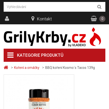
Kontakt
0
KATEGORIE PRODUKTŮ
>
>
Koření a omáčky
BBQ koření Kosmo´s Tacos 139g