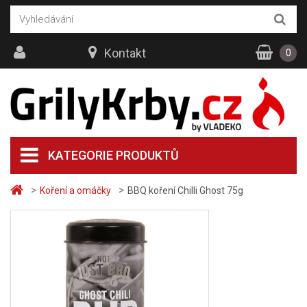
Kontakt
0
KATEGORIE PRODUKTŮ
>
>
Koření a omáčky
BBQ koření Chilli Ghost 75g