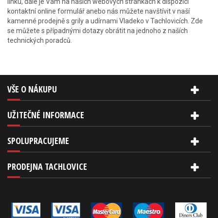
linku, dále je Vám na našich webových stránkách k dispozici
kontaktní online formulář anebo nás můžete navštívit v naší
kamenné prodejně s grily a udírnami Vladeko v Tachlovicích. Zde
se můžete s případnými dotazy obrátit na jednoho z naších
technických poradců.
VŠE O NÁKUPU
UŽITEČNÉ INFORMACE
SPOLUPRACUJEME
PRODEJNA TACHLOVICE