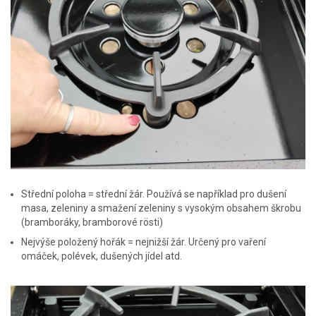
Střední poloha = střední žár. Používá se například pro dušení
masa, zeleniny a smažení zeleniny s vysokým obsahem škrobu
(bramboráky, bramborové rösti)
Nejvýše položený hořák = nejnižší žár. Určený pro vaření
omáček, polévek, dušených jídel atd.