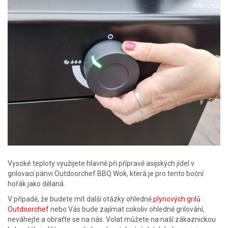
Vysoké teploty využijete hlavně při přípravě asijských jídel v
grilovací pánvi Outdoorchef BBQ Wok, která je pro tento boční
hořák jako dělaná.
V případě, že budete mít další otázky ohledně
plynových grilů
Outdoorchef
nebo Vás bude zajímat cokoliv ohledně grilování,
neváhejte a obraťte se na nás. Volat můžete na naší zákaznickou