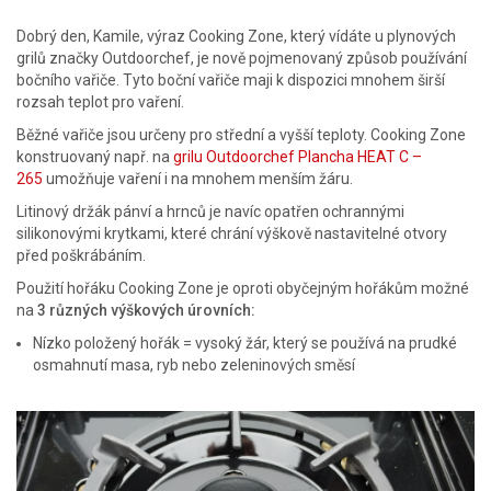
Dobrý den, Kamile, výraz Cooking Zone, který vídáte u plynových
grilů značky Outdoorchef, je nově pojmenovaný způsob používání
bočního vařiče. Tyto boční vařiče maji k dispozici mnohem širší
rozsah teplot pro vaření.
Běžné vařiče jsou určeny pro střední a vyšší teploty. Cooking Zone
konstruovaný např. na
grilu Outdoorchef Plancha HEAT C –
265
umožňuje vaření i na mnohem menším žáru.
Litinový držák pánví a hrnců je navíc opatřen ochrannými
silikonovými krytkami, které chrání výškově nastavitelné otvory
před poškrábáním.
Použití hořáku Cooking Zone je oproti obyčejným hořákům možné
na
3 různých výškových úrovních:
Nízko položený hořák = vysoký žár, který se používá na prudké
osmahnutí masa, ryb nebo zeleninových směsí